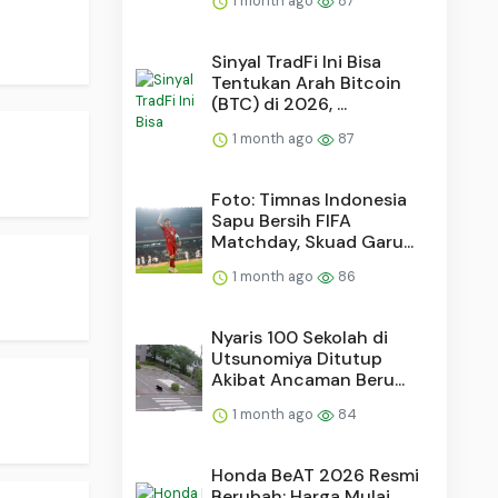
1 month ago
87
Sinyal TradFi Ini Bisa
Tentukan Arah Bitcoin
(BTC) di 2026, ...
1 month ago
87
Foto: Timnas Indonesia
Sapu Bersih FIFA
Matchday, Skuad Garu...
1 month ago
86
Nyaris 100 Sekolah di
Utsunomiya Ditutup
Akibat Ancaman Beru...
1 month ago
84
Honda BeAT 2026 Resmi
Berubah: Harga Mulai