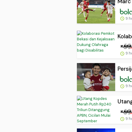
Marc 
9 h
Kolab
9 h
Persi
9 h
Utang
9 h