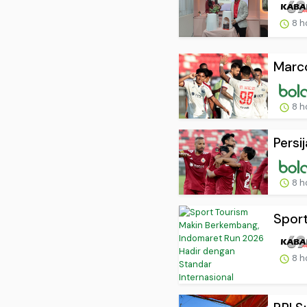
8 h
Marco
8 h
Persi
8 h
Sport
8 h