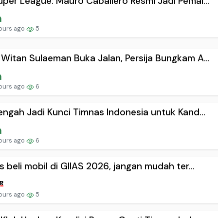
uper League: Mauro Caballero Resmi Jadi Pemai...
ours ago
5
 Witan Sulaeman Buka Jalan, Persija Bungkam A...
ours ago
6
Tengah Jadi Kunci Timnas Indonesia untuk Kand...
ours ago
6
ps beli mobil di GIIAS 2026, jangan mudah ter...
ours ago
5