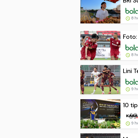
BRI S
8 h
Foto:
8 h
Lini 
9 h
10 ti
9 h