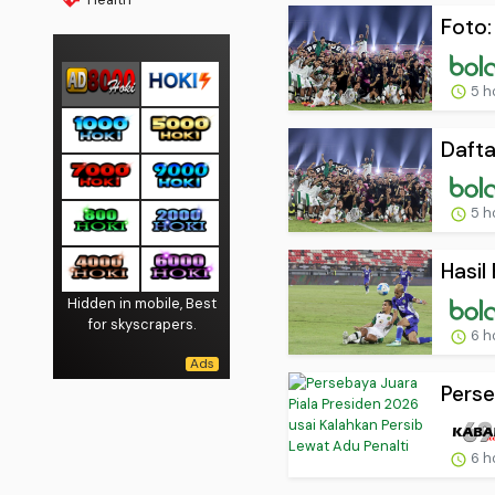
Foto:
5 h
Dafta
5 h
Hasil
Hidden in mobile, Best
for skyscrapers.
6 h
Perse
6 h