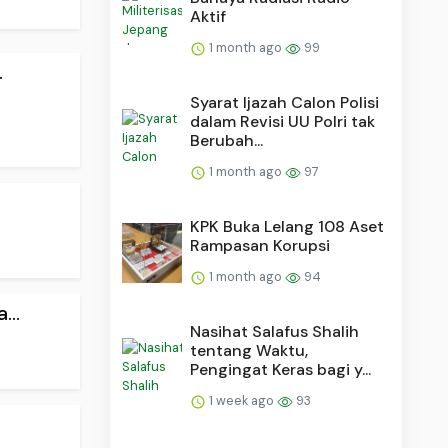
Aktif
1 month ago
99
.
Syarat Ijazah Calon Polisi
dalam Revisi UU Polri tak
Berubah...
1 month ago
97
KPK Buka Lelang 108 Aset
Rampasan Korupsi
1 month ago
94
...
Nasihat Salafus Shalih
tentang Waktu,
Pengingat Keras bagi y...
1 week ago
93