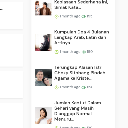
Kebiasaan Sederhana Ini,
..
Simak Kata...
1 month ago
195
Kumpulan Doa 4 Bulanan
Lengkap Arab, Latin dan
Artinya
1 month ago
180
Terungkap Alasan Istri
Choky Sitohang Pindah
Agama ke Kriste...
1 month ago
123
Jumlah Kentut Dalam
Sehari yang Masih
Dianggap Normal
Menuru...
1 month ago
120