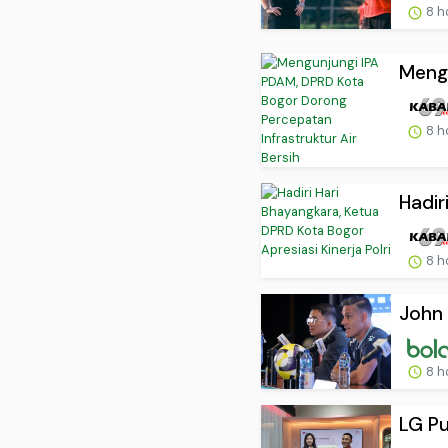
8 h
Mengu
8 h
Hadir
8 h
John
8 h
LG Pu