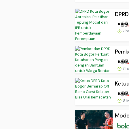
DPRD 
7 h
Pemko
7 h
Ketua
8 h
Mode 