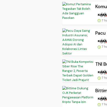
Komut
7 h
Pacu 
7 h
TNI B
7 h
Bitti
7 h