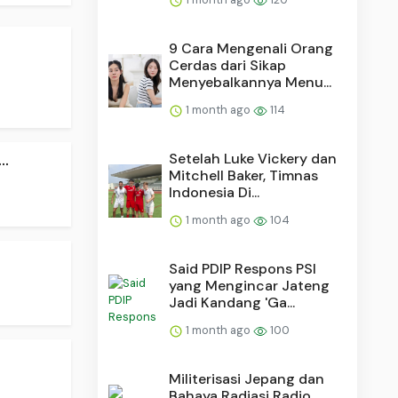
9 Cara Mengenali Orang
Cerdas dari Sikap
Menyebalkannya Menu...
1 month ago
114
..
Setelah Luke Vickery dan
Mitchell Baker, Timnas
Indonesia Di...
1 month ago
104
Said PDIP Respons PSI
yang Mengincar Jateng
Jadi Kandang 'Ga...
1 month ago
100
Militerisasi Jepang dan
Bahaya Radiasi Radio