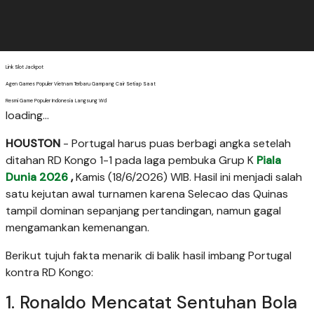
Link Slot Jackpot
Agen Games Populer Vietnam Terbaru Gampang Cair Setiap Saat
Resmi Game Populer Indonesia Langsung Wd
loading...
HOUSTON
- Portugal harus puas berbagi angka setelah
ditahan RD Kongo 1-1 pada laga pembuka Grup K
Piala
Dunia 2026
,
Kamis (18/6/2026) WIB. Hasil ini menjadi salah
satu kejutan awal turnamen karena Selecao das Quinas
tampil dominan sepanjang pertandingan, namun gagal
mengamankan kemenangan.
Berikut tujuh fakta menarik di balik hasil imbang Portugal
kontra RD Kongo:
1. Ronaldo Mencatat Sentuhan Bola