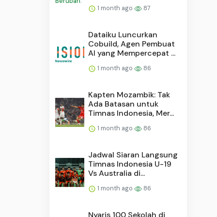
1 month ago
87
Dataiku Luncurkan
Cobuild, Agen Pembuat
AI yang Mempercepat ...
1 month ago
86
Kapten Mozambik: Tak
Ada Batasan untuk
Timnas Indonesia, Mer...
1 month ago
86
Jadwal Siaran Langsung
Timnas Indonesia U-19
Vs Australia di...
1 month ago
86
Nyaris 100 Sekolah di