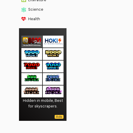
Science
Health
Hidden in mobile, Best
for skyscrapers.