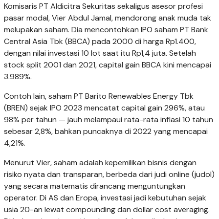
Komisaris PT Aldicitra Sekuritas sekaligus asesor profesi
pasar modal, Vier Abdul Jamal, mendorong anak muda tak
melupakan saham. Dia mencontohkan IPO saham PT Bank
Central Asia Tbk (BBCA) pada 2000 di harga Rp1.400,
dengan nilai investasi 10 lot saat itu Rp1,4 juta. Setelah
stock split 2001 dan 2021, capital gain BBCA kini mencapai
3.989%.
Contoh lain, saham PT Barito Renewables Energy Tbk
(BREN) sejak IPO 2023 mencatat capital gain 296%, atau
98% per tahun — jauh melampaui rata-rata inflasi 10 tahun
sebesar 2,8%, bahkan puncaknya di 2022 yang mencapai
4,21%.
Menurut Vier, saham adalah kepemilikan bisnis dengan
risiko nyata dan transparan, berbeda dari judi online (judol)
yang secara matematis dirancang menguntungkan
operator. Di AS dan Eropa, investasi jadi kebutuhan sejak
usia 20-an lewat compounding dan dollar cost averaging.