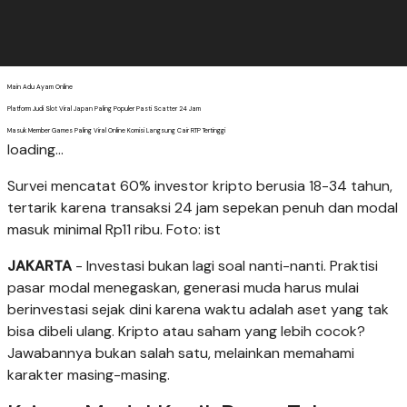
Main Adu Ayam Online
Platform Judi Slot Viral Japan Paling Populer Pasti Scatter 24 Jam
Masuk Member Games Paling Viral Online Komisi Langsung Cair RTP Tertinggi
loading...
Survei mencatat 60% investor kripto berusia 18-34 tahun,
tertarik karena transaksi 24 jam sepekan penuh dan modal
masuk minimal Rp11 ribu. Foto: ist
JAKARTA
- Investasi bukan lagi soal nanti-nanti. Praktisi
pasar modal menegaskan, generasi muda harus mulai
berinvestasi sejak dini karena waktu adalah aset yang tak
bisa dibeli ulang. Kripto atau saham yang lebih cocok?
Jawabannya bukan salah satu, melainkan memahami
karakter masing-masing.