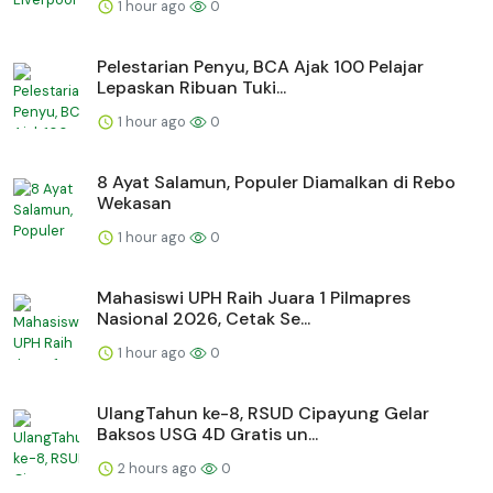
1 hour ago
0
Pelestarian Penyu, BCA Ajak 100 Pelajar
Lepaskan Ribuan Tuki...
1 hour ago
0
8 Ayat Salamun, Populer Diamalkan di Rebo
Wekasan
1 hour ago
0
Mahasiswi UPH Raih Juara 1 Pilmapres
Nasional 2026, Cetak Se...
1 hour ago
0
UlangTahun ke-8, RSUD Cipayung Gelar
Baksos USG 4D Gratis un...
2 hours ago
0