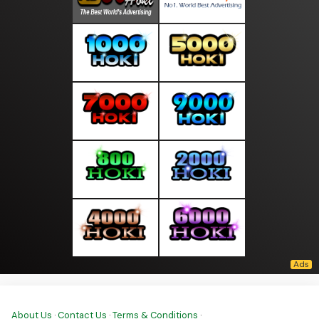
About Us
·
Contact Us
·
Terms & Conditions
·