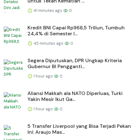
untuk Tekan Kematian ...
41 minutes ago
0
Kredit BNI Capai Rp968,5 Triliun, Tumbuh
24,4% di Semester I...
45 minutes ago
0
Segera Diputuskan, DPR Ungkap Kriteria
Gubernur BI Pengganti...
1 hour ago
0
Aliansi Makkah ala NATO Diperluas, Turki
Yakin Mesir Ikut Ga...
1 hour ago
0
5 Transfer Liverpool yang Bisa Terjadi Pekan
Ini: Araujo Mas...