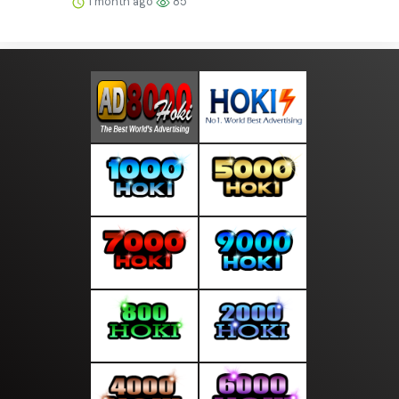
1 month ago
85