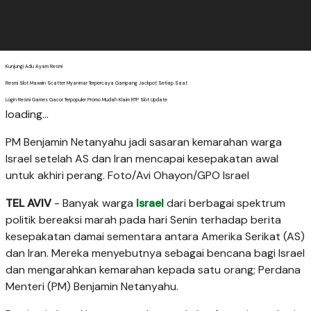
Kunjungi Adu Ayam Resmi
Resmi Slot Maxwin Scatter Myanmar Terpercaya Gampang Jackpot Setiap Saat
Login Resmi Games Gacor Terpopuler Promo Mudah Klaim RTP Slot Update
loading...
PM Benjamin Netanyahu jadi sasaran kemarahan warga
Israel setelah AS dan Iran mencapai kesepakatan awal
untuk akhiri perang. Foto/Avi Ohayon/GPO Israel
TEL AVIV
- Banyak warga
Israel
dari berbagai spektrum
politik bereaksi marah pada hari Senin terhadap berita
kesepakatan damai sementara antara Amerika Serikat (AS)
dan Iran. Mereka menyebutnya sebagai bencana bagi Israel
dan mengarahkan kemarahan kepada satu orang; Perdana
Menteri (PM) Benjamin Netanyahu.