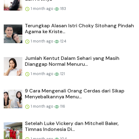
1 month ago
183
Terungkap Alasan Istri Choky Sitohang Pindah
Agama ke Kriste...
1 month ago
124
Jumlah Kentut Dalam Sehari yang Masih
Dianggap Normal Menuru...
1 month ago
121
9 Cara Mengenali Orang Cerdas dari Sikap
Menyebalkannya Menu...
1 month ago
116
Setelah Luke Vickery dan Mitchell Baker,
Timnas Indonesia Di...
1 month ago
104