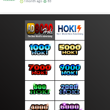
1 month ago
83