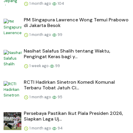
1 month ago
104
PM Singapura Lawrence Wong Temui Prabowo
di Jakarta Besok
1 month ago
99
Nasihat Salafus Shalih tentang Waktu,
Pengingat Keras bagi y...
1 week ago
99
RCTI Hadirkan Sinetron Komedi Komunal
Terbaru Tobat Jatuh Ci...
1 month ago
95
Persebaya Pastikan Ikut Piala Presiden 2026,
Siapkan Laga Uj...
1 month ago
94