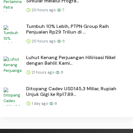
Sirkular melalui Progra...
20 hours ago
7
Tumbuh 10% Lebih, PTPN Group Raih
Penjualan Rp29 Triliun di ...
20 hours ago
9
Luhut Kenang Perjuangan Hilirisasi Nikel
dengan Bahlil: Kami...
21 hours ago
8
Ditopang Cadev USD145,3 Miliar, Rupiah
Unjuk Gigi ke Rp17.89...
1 day ago
8