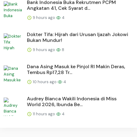
Bank Indonesia Buka Rekrutmen PCPM
Angkatan 41, Cek Syarat d...
9 hours ago
4
Dokter Tifa: Hijrah dari Urusan Ijazah Jokowi
Bukan Mundur!
9 hours ago
8
Dana Asing Masuk ke Pinjol RI Makin Deras,
Tembus Rp17,28 Tr...
10 hours ago
4
Audrey Bianca Wakili Indonesia di Miss
World 2026, Ibunda Be...
11 hours ago
4