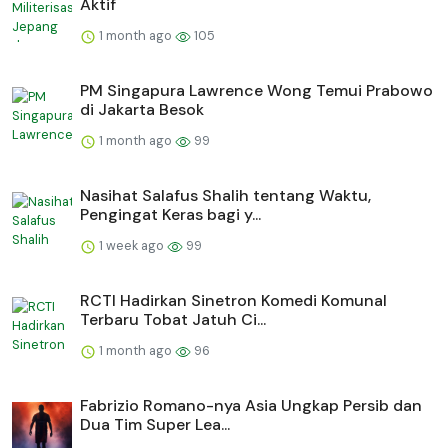
Aktif
1 month ago
105
PM Singapura Lawrence Wong Temui Prabowo
di Jakarta Besok
1 month ago
99
Nasihat Salafus Shalih tentang Waktu,
Pengingat Keras bagi y...
1 week ago
99
RCTI Hadirkan Sinetron Komedi Komunal
Terbaru Tobat Jatuh Ci...
1 month ago
96
Fabrizio Romano-nya Asia Ungkap Persib dan
Dua Tim Super Lea...