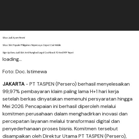
Situs Judi Ayam Resmi
Situs Slot Populer Philippines Terpercaya Cepat Cair Mobile
Sign Up Baru Judi Slot Anti Rungkad Legal Cashback TO Kecil RTP Tepat
loading...
Foto: Doc. Istimewa
JAKARTA
- PT TASPEN (Persero) berhasil menyelesaikan
99,97% pembayaran klaim paling lama H+1 hari kerja
setelah berkas dinyatakan memenuhi persyaratan hingga
Mei 2026. Pencapaian ini berhasil diperoleh melalui
komitmen perusahaan dalam menghadirkan inovasi dan
percepatan layanan melalui transformasi digital dan
penyederhanaan proses bisnis. Komitmen tersebut
disampaikan oleh Direktur Utama PT TASPEN (Persero),