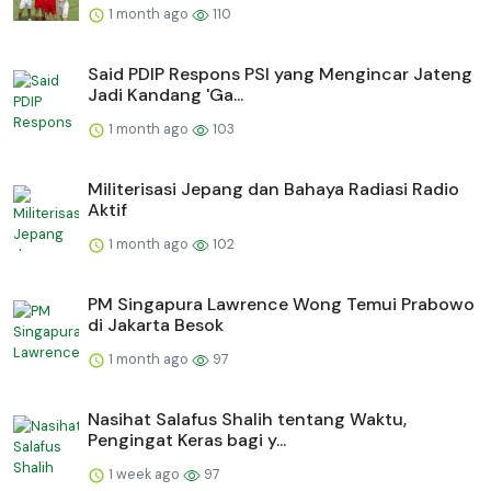
1 month ago
110
Said PDIP Respons PSI yang Mengincar Jateng
Jadi Kandang 'Ga...
1 month ago
103
Militerisasi Jepang dan Bahaya Radiasi Radio
Aktif
1 month ago
102
PM Singapura Lawrence Wong Temui Prabowo
di Jakarta Besok
1 month ago
97
Nasihat Salafus Shalih tentang Waktu,
Pengingat Keras bagi y...
1 week ago
97