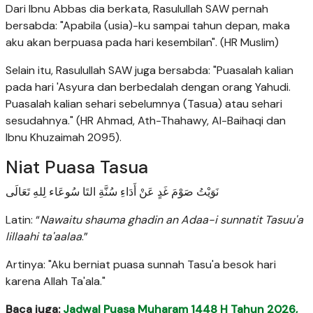
Dari Ibnu Abbas dia berkata, Rasulullah SAW pernah
bersabda: "Apabila (usia)-ku sampai tahun depan, maka
aku akan berpuasa pada hari kesembilan". (HR Muslim)
Selain itu, Rasulullah SAW juga bersabda: "Puasalah kalian
pada hari 'Asyura dan berbedalah dengan orang Yahudi.
Puasalah kalian sehari sebelumnya (Tasua) atau sehari
sesudahnya." (HR Ahmad, Ath-Thahawy, Al-Baihaqi dan
Ibnu Khuzaimah 2095).
Niat Puasa Tasua
نَوَيْتُ صَوْمَ غَدٍ عَنْ أَدَاءِ سُنَّةِ التَا سُوعَاء لِلهِ تَعَالَى
Latin: “
Nawaitu shauma ghadin an Adaa-i sunnatit Tasuu'a
lillaahi ta'aalaa
.”
Artinya: "Aku berniat puasa sunnah Tasu'a besok hari
karena Allah Ta'ala."
Baca juga:
Jadwal Puasa Muharam 1448 H Tahun 2026,