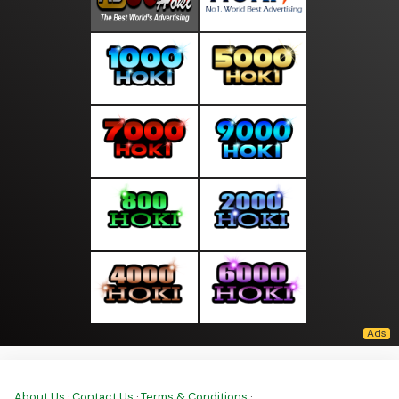
About Us
·
Contact Us
·
Terms & Conditions
·