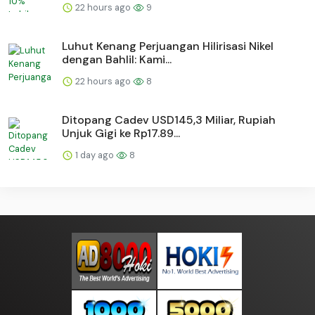
22 hours ago
9
Luhut Kenang Perjuangan Hilirisasi Nikel
dengan Bahlil: Kami...
22 hours ago
8
Ditopang Cadev USD145,3 Miliar, Rupiah
Unjuk Gigi ke Rp17.89...
1 day ago
8