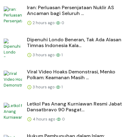
Iran: Perluasan Persenjataan Nuklir AS
Ancaman bagi Seluruh ...
2 hours ago
0
Dipenuhi Londo Beneran, Tak Ada Alasan
Timnas Indonesia Kala...
3 hours ago
1
Viral Video Hoaks Demonstrasi, Menko
Polkam: Keamanan Masih ...
3 hours ago
1
Letkol Pas Anang Kurniawan Resmi Jabat
Dansatbravo 90 Pasgat...
4 hours ago
0
Hukum Pembunuhan dalam Islam: