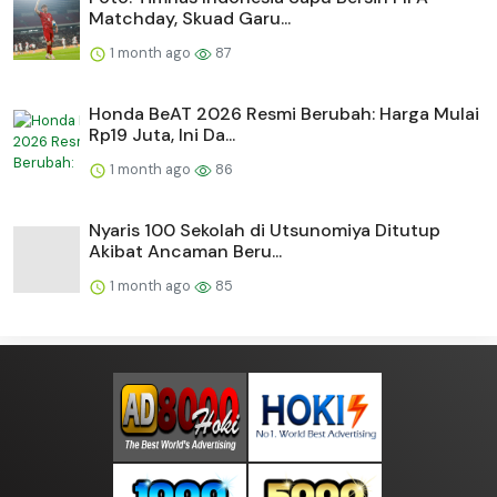
Matchday, Skuad Garu...
1 month ago
87
Honda BeAT 2026 Resmi Berubah: Harga Mulai
Rp19 Juta, Ini Da...
1 month ago
86
Nyaris 100 Sekolah di Utsunomiya Ditutup
Akibat Ancaman Beru...
1 month ago
85