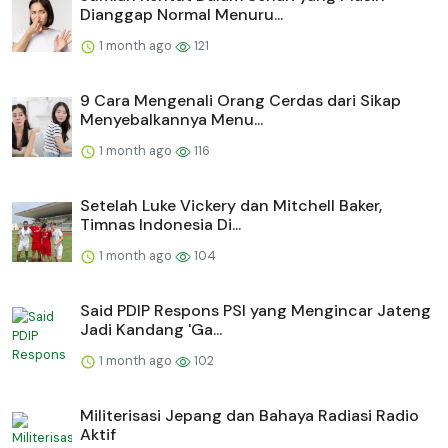
Dianggap Normal Menuru...
1 month ago
121
9 Cara Mengenali Orang Cerdas dari Sikap
Menyebalkannya Menu...
1 month ago
116
Setelah Luke Vickery dan Mitchell Baker,
Timnas Indonesia Di...
1 month ago
104
Said PDIP Respons PSI yang Mengincar Jateng
Jadi Kandang 'Ga...
1 month ago
102
Militerisasi Jepang dan Bahaya Radiasi Radio
Aktif