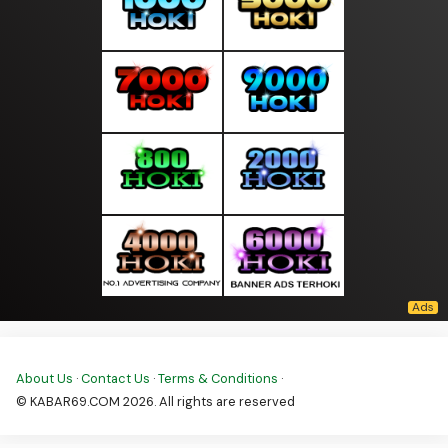
About Us
·
Contact Us
·
Terms & Conditions
·
© KABAR69.COM 2026. All rights are reserved