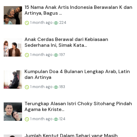
15 Nama Anak Artis Indonesia Berawalan K dan
Artinya, Bagus ...
1 month ago
224
Anak Cerdas Berawal dari Kebiasaan
Sederhana Ini, Simak Kata...
1 month ago
197
Kumpulan Doa 4 Bulanan Lengkap Arab, Latin
dan Artinya
1 month ago
183
Terungkap Alasan Istri Choky Sitohang Pindah
Agama ke Kriste...
1 month ago
124
Jumlah Kentut Dalam Sehari yang Masih