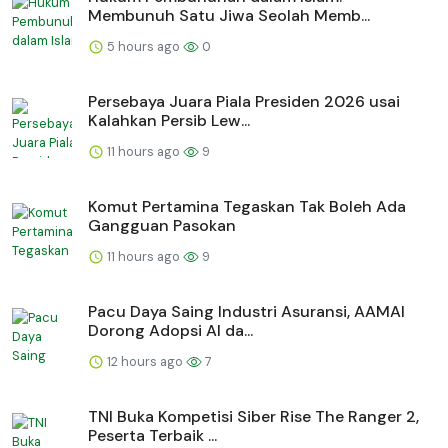
Membunuh Satu Jiwa Seolah Memb...
5 hours ago
0
Persebaya Juara Piala Presiden 2026 usai
Kalahkan Persib Lew...
11 hours ago
9
Komut Pertamina Tegaskan Tak Boleh Ada
Gangguan Pasokan
11 hours ago
9
Pacu Daya Saing Industri Asuransi, AAMAI
Dorong Adopsi AI da...
12 hours ago
7
TNI Buka Kompetisi Siber Rise The Ranger 2,
Peserta Terbaik ...