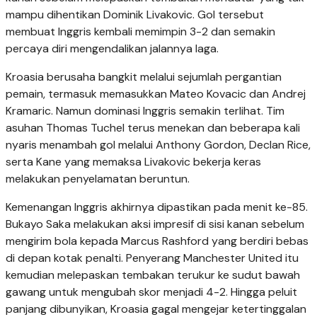
mampu dihentikan Dominik Livakovic. Gol tersebut
membuat Inggris kembali memimpin 3-2 dan semakin
percaya diri mengendalikan jalannya laga.
Kroasia berusaha bangkit melalui sejumlah pergantian
pemain, termasuk memasukkan Mateo Kovacic dan Andrej
Kramaric. Namun dominasi Inggris semakin terlihat. Tim
asuhan Thomas Tuchel terus menekan dan beberapa kali
nyaris menambah gol melalui Anthony Gordon, Declan Rice,
serta Kane yang memaksa Livakovic bekerja keras
melakukan penyelamatan beruntun.
Kemenangan Inggris akhirnya dipastikan pada menit ke-85.
Bukayo Saka melakukan aksi impresif di sisi kanan sebelum
mengirim bola kepada Marcus Rashford yang berdiri bebas
di depan kotak penalti. Penyerang Manchester United itu
kemudian melepaskan tembakan terukur ke sudut bawah
gawang untuk mengubah skor menjadi 4-2. Hingga peluit
panjang dibunyikan, Kroasia gagal mengejar ketertinggalan