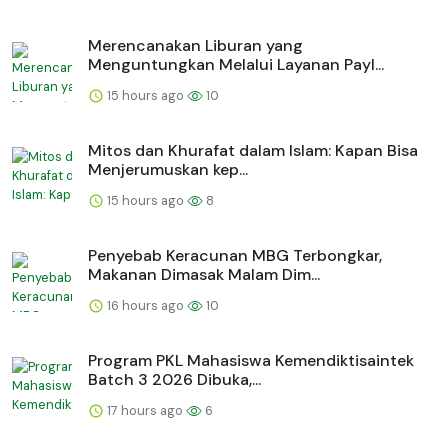
Merencanakan Liburan yang
Menguntungkan Melalui Layanan Payl...
15 hours ago
10
Mitos dan Khurafat dalam Islam: Kapan Bisa
Menjerumuskan kep...
15 hours ago
8
Penyebab Keracunan MBG Terbongkar,
Makanan Dimasak Malam Dim...
16 hours ago
10
Program PKL Mahasiswa Kemendiktisaintek
Batch 3 2026 Dibuka,...
17 hours ago
6