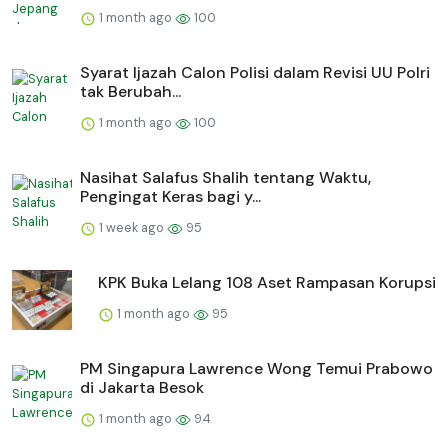
1 month ago
100
Syarat Ijazah Calon Polisi dalam Revisi UU Polri
tak Berubah...
1 month ago
100
Nasihat Salafus Shalih tentang Waktu,
Pengingat Keras bagi y...
1 week ago
95
KPK Buka Lelang 108 Aset Rampasan Korupsi
1 month ago
95
PM Singapura Lawrence Wong Temui Prabowo
di Jakarta Besok
1 month ago
94