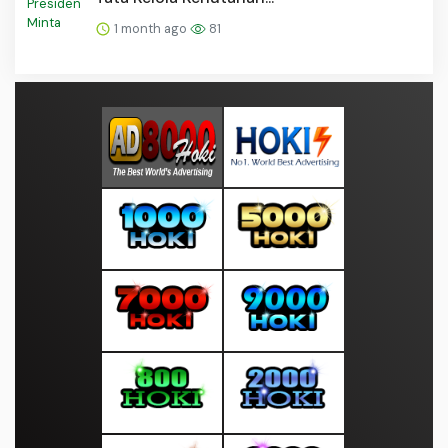
1 month ago
81