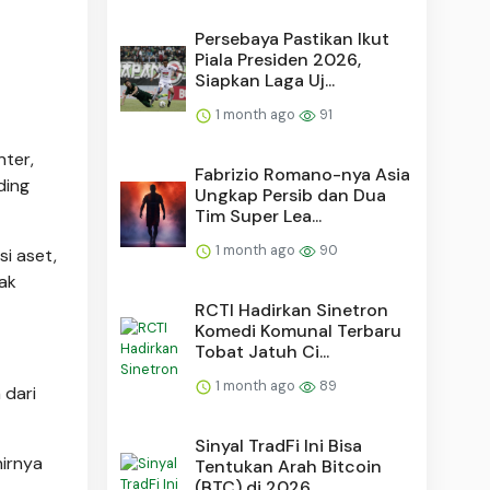
Persebaya Pastikan Ikut
Piala Presiden 2026,
Siapkan Laga Uj...
1 month ago
91
nter,
Fabrizio Romano-nya Asia
ding
Ungkap Persib dan Dua
Tim Super Lea...
1 month ago
90
i aset,
ak
RCTI Hadirkan Sinetron
Komedi Komunal Terbaru
Tobat Jatuh Ci...
1 month ago
89
 dari
Sinyal TradFi Ini Bisa
hirnya
Tentukan Arah Bitcoin
(BTC) di 2026, ...