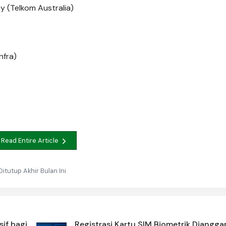
ty (Telkom Australia)
nfra)
Read Entire Article
Ditutup Akhir Bulan Ini
sif bagi
Registrasi Kartu SIM Biometrik Diangga