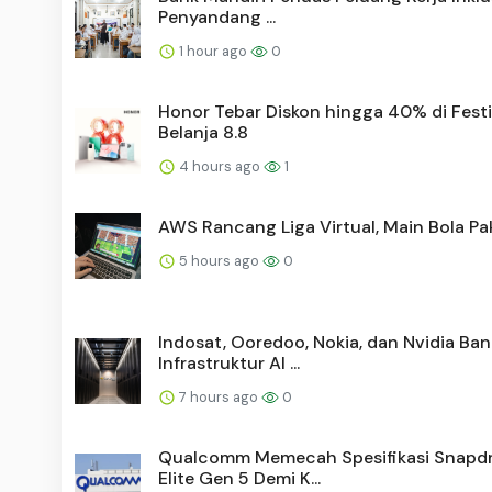
Penyandang ...
1 hour ago
0
Honor Tebar Diskon hingga 40% di Festi
Belanja 8.8
4 hours ago
1
AWS Rancang Liga Virtual, Main Bola Pak
5 hours ago
0
Indosat, Ooredoo, Nokia, dan Nvidia Ba
Infrastruktur AI ...
7 hours ago
0
Qualcomm Memecah Spesifikasi Snapd
Elite Gen 5 Demi K...