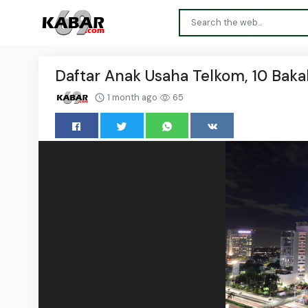
Daftar Anak Usaha Telkom, 10 Bakal
1 month ago
65