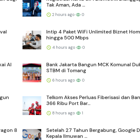
Tak Aman, Ada ...
2 hours ago
0
val
Intip 4 Paket WiFi Unlimited Biznet Ho
hingga 500 Mbps
4 hours ago
0
ai AI
Bank Jakarta Bangun MCK Komunal Du
STBM di Tomang
6 hours ago
0
ngun
Telkom Akses Perluas Fiberisasi dan Ba
366 Ribu Port Bar...
8 hours ago
1
ragon 8
Setelah 27 Tahun Bergabung, Google D
Kepala Ilmuwan ...