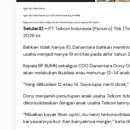
Agen Slot Online Gacor
Agen Slot Online Terpercaya China Resmi Gampang JP Mobile
Registrasi User ID Slots Paling Viral No 1 Reward Tanpa Syarat Update RTP Akurat
Selular.ID –
PT Telkom Indonesia (Persero) Tbk (T
2026 ini.
Bahkan tidak hanya 10, Danantara bahkan memint
usaha menjadi hanya 19 entitas pada akhir tahun 2
Kepala BP BUMN sekaligus COO Danantara Dony Os
akan melakukan likuidasi atau menutup 12–14 ana
“Yang dilikuidasi 12 atau 14. Saya lupa, nanti dicek,
Dony menjamin penutupan anak usaha Telkom tid
dikonsolidasikan dengan anak usaha Telkom lainny
“Misalkan kayak fiber optic, itu nanti terkonsolida
karyawannya ikut. Kan banyaknya merger,” kata di