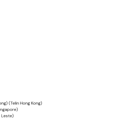
ong) (Telin Hong Kong)
Singapore)
r Leste)