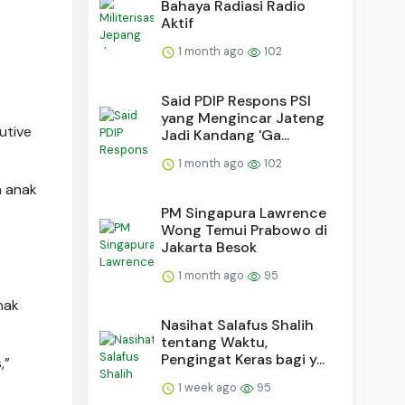
Bahaya Radiasi Radio
Aktif
1 month ago
102
Said PDIP Respons PSI
yang Mengincar Jateng
utive
Jadi Kandang 'Ga...
1 month ago
102
n anak
PM Singapura Lawrence
Wong Temui Prabowo di
Jakarta Besok
1 month ago
95
nak
Nasihat Salafus Shalih
tentang Waktu,
Pengingat Keras bagi y...
,”
1 week ago
95