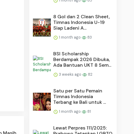
1 month ago
85
8 Gol dan 2 Clean Sheet,
Timnas Indonesia U-19
Siap Ladeni A...
1 month ago
83
BSI Scholarship
Berdampak 2026 Dibuka,
Ada Bantuan UKT 8 Sem...
3 weeks ago
82
Satu per Satu Pemain
Timnas Indonesia
Terbang ke Bali untuk ...
1 month ago
81
Lewat Perpres 111/2025:
p Masih
Prabowo Tetapkan LGBTQ