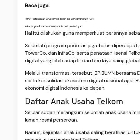
Baca juga:
RUPST Pertahankan Dewan Direksi Telkom, Simak Profil 9 Petinggi TLKM
Telkom BuyBack Saham TLKM Rp4 Triliun, Intip Jadwalnya
Hal itu dilakukan guna memperkuat perannya sebagai
Sejumlah program prioritas juga terus dipercepa
TowerCo, dan InfraCo, serta penataan lisensi Tel
digital yang lebih adaptif dan berdaya saing global
Melalui transformasi tersebut, BP BUMN bersama D
serta konsolidasi ekosistem digital nasional aga
ekonomi digital Indonesia ke depan.
Daftar Anak Usaha Telkom
Selular sudah merangkum sejumlah anak usaha mili
laman resmi perseroan.
Namun, sejumlah anak usaha saling berafiliasi un
menjadi cucu usaha bagi Telkom.