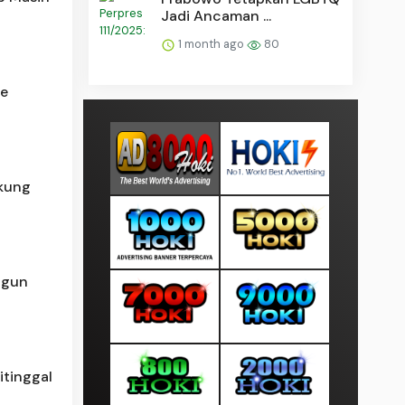
Jadi Ancaman ...
1 month ago
80
me
kung
ngun
itinggal