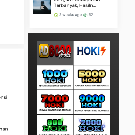
Terbanyak, Hasiln...
3 weeks ago
82
ensi
anan