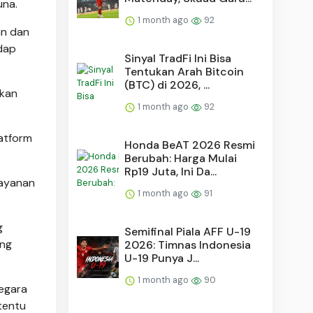
una.
1 month ago
92
an dan
dap
Sinyal TradFi Ini Bisa
Tentukan Arah Bitcoin
(BTC) di 2026, ...
rkan
1 month ago
92
latform
Honda BeAT 2026 Resmi
Berubah: Harga Mulai
Rp19 Juta, Ini Da...
layanan
1 month ago
91
g
Semifinal Piala AFF U-19
ang
2026: Timnas Indonesia
U-19 Punya J...
1 month ago
90
negara
tentu