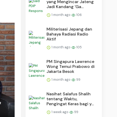
yang Mengincar Jateng
Jadi Kandang 'Ga...
1 month ago
106
Militerisasi Jepang dan
Bahaya Radiasi Radio
Aktif
1 month ago
105
PM Singapura Lawrence
Wong Temui Prabowo di
Jakarta Besok
1 month ago
99
Nasihat Salafus Shalih
tentang Waktu,
Pengingat Keras bagi y...
1 week ago
99