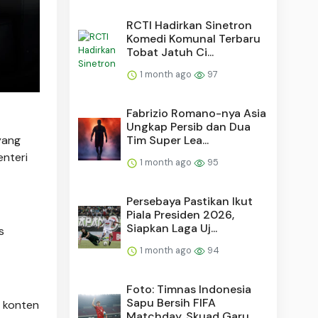
RCTI Hadirkan Sinetron
Komedi Komunal Terbaru
Tobat Jatuh Ci...
1 month ago
97
Fabrizio Romano-nya Asia
Ungkap Persib dan Dua
yang
Tim Super Lea...
nteri
1 month ago
95
Persebaya Pastikan Ikut
Piala Presiden 2026,
Siapkan Laga Uj...
s
1 month ago
94
Foto: Timnas Indonesia
Sapu Bersih FIFA
n konten
Matchday, Skuad Garu...