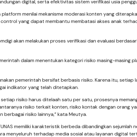
dungan digital, serta efektivitas sistem verifikasi usia pengg
a platform menilai mekanisme moderasi konten yang diterapk
tal control yang dapat membantu membatasi akses anak terha
digi akan melakukan proses verifikasi dan evaluasi berdasa
pemerintah dalam menentukan kategori risiko masing-masing p
an pemerintah bersifat berbasis risiko. Karena itu, setiap 
ai indikator yang telah ditetapkan.
setiap risiko harus ditelaah satu per satu, prosesnya meman
antaranya risiko terkait konten, risiko kontak dengan orang y
an berbagai risiko lainnya,” kata Meutya.
UNAS memiliki karakteristik berbeda dibandingkan sejumlah 
 menyeluruh terhadap media sosial atau layanan digital ter