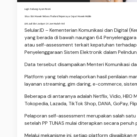
Login Sabung Ayam Resmi
Situs Slot Maxwin Terbaru Thailand Terpercaya Cepat Maxwin Mobile
Link Judi Slot Jackpot 24 Jam Mudah Wd
Selular.ID – Kementerian Komunikasi dan Digital (
yang berada di bawah naungan 64 Penyelenggara Si
atau self-assessment terkait kepatuhan terhadap
Penyelenggaraan Sistem Elektronik dalam Pelindu
Data tersebut disampaikan Menteri Komunikasi dan
Platform yang telah melaporkan hasil penilaian mand
layanan streaming, gim daring, e-commerce, siste
Beberapa di antaranya adalah Netflix, Vidio, HBO M
Tokopedia, Lazada, TikTok Shop, DANA, GoPay, Flip
Pelaporan self-assessment merupakan salah satu k
setelah PP TUNAS mulai diterapkan secara penuh 
Melalui mekanisme ini, setiap platform diwajibkan 