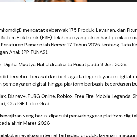
Kemkomdigi) mencatat sebanyak 175 Produk, Layanan, dan Fitur
stem Elektronik (PSE) telah menyampaikan hasil penilaian ma
 Peraturan Pemerintah Nomor 17 Tahun 2025 tentang Tata Ke
ngan Anak (PP TUNAS).
 Digital Meutya Hafid di Jakarta Pusat pada 9 Juni 2026.
iri tersebut berasal dari berbagai kategori layanan digital, mu
m pembayaran digital, hingga platform berbasis kecerdasan b
ax, Disney+, PUBG Online, Roblox, Free Fire, Mobile Legends, 
.id, ChatGPT, dan Grab.
ewajiban yang harus dipenuhi penyelenggara platform digita
pada akhir Maret 2026.
melakukan evaluasi internal terhadap produk, layanan, maupun 