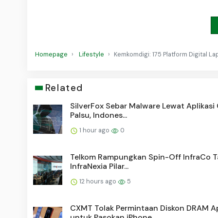
Homepage
Lifestyle
Kemkomdigi: 175 Platform Digital 
Related
SilverFox Sebar Malware Lewat Aplikasi
Palsu, Indones...
1 hour ago
0
Telkom Rampungkan Spin-Off InfraCo T
InfraNexia Pilar...
12 hours ago
5
CXMT Tolak Permintaan Diskon DRAM A
untuk Pasokan iPhone...