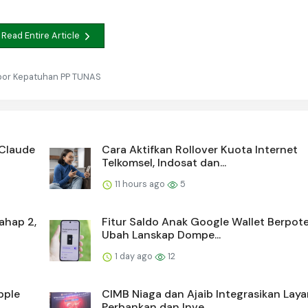
Read Entire Article
Lapor Kepatuhan PP TUNAS
 Claude
Cara Aktifkan Rollover Kuota Internet
Telkomsel, Indosat dan...
11 hours ago
5
ahap 2,
Fitur Saldo Anak Google Wallet Berpot
Ubah Lanskap Dompe...
1 day ago
12
pple
CIMB Niaga dan Ajaib Integrasikan Lay
Perbankan dan Inve...