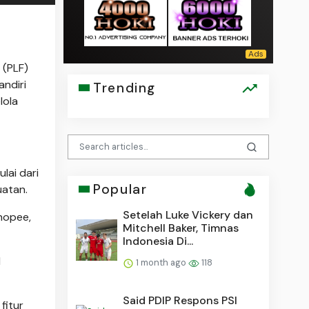
 (PLF)
ndiri
Trending
lola
lai dari
Popular
uatan.
Setelah Luke Vickery dan
Shopee,
Mitchell Baker, Timnas
Indonesia Di...
l
1 month ago
118
Said PDIP Respons PSI
fitur