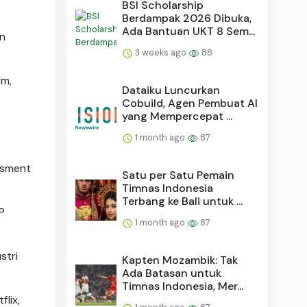
BSI Scholarship
Berdampak 2026 Dibuka,
Ada Bantuan UKT 8 Sem...
an
3 weeks ago
88
rm,
Dataiku Luncurkan
Cobuild, Agen Pembuat AI
yang Mempercepat ...
1 month ago
87
ssment
Satu per Satu Pemain
Timnas Indonesia
Terbang ke Bali untuk ...
P
1 month ago
87
stri
Kapten Mozambik: Tak
Ada Batasan untuk
Timnas Indonesia, Mer...
lix,