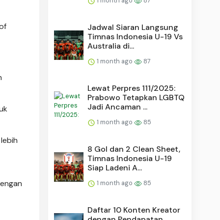
1 month ago
87
of
Jadwal Siaran Langsung
Timnas Indonesia U-19 Vs
Australia di...
1 month ago
87
h
Lewat Perpres 111/2025:
Prabowo Tetapkan LGBTQ
Jadi Ancaman ...
suk
1 month ago
85
lebih
8 Gol dan 2 Clean Sheet,
Timnas Indonesia U-19
Siap Ladeni A...
dengan
1 month ago
85
Daftar 10 Konten Kreator
dengan Pendapatan