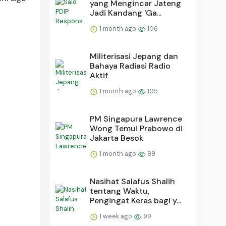
yang Mengincar Jateng
Jadi Kandang 'Ga...
1 month ago
106
Militerisasi Jepang dan
Bahaya Radiasi Radio
Aktif
1 month ago
105
PM Singapura Lawrence
Wong Temui Prabowo di
Jakarta Besok
1 month ago
99
Nasihat Salafus Shalih
tentang Waktu,
Pengingat Keras bagi y...
1 week ago
99