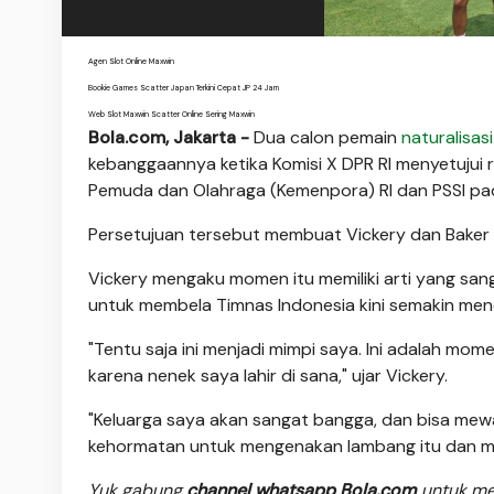
Agen Slot Online Maxwin
Bookie Games Scatter Japan Terkini Cepat JP 24 Jam
Web Slot Maxwin Scatter Online Sering Maxwin
Bola.com, Jakarta -
Dua calon pemain
naturalisasi
kebanggaannya ketika Komisi X DPR RI menyetujui 
Pemuda dan Olahraga (Kemenpora) RI dan PSSI pad
Persetujuan tersebut membuat Vickery dan Baker 
Vickery mengaku momen itu memiliki arti yang sa
untuk membela Timnas Indonesia kini semakin men
"Tentu saja ini menjadi mimpi saya. Ini adalah mom
karena nenek saya lahir di sana," ujar Vickery.
"Keluarga saya akan sangat bangga, dan bisa mew
kehormatan untuk mengenakan lambang itu dan mewa
Yuk gabung
channel whatsapp Bola.com
untuk men