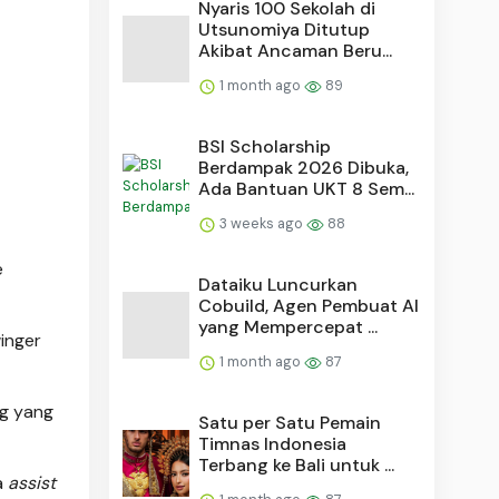
Nyaris 100 Sekolah di
Utsunomiya Ditutup
Akibat Ancaman Beru...
1 month ago
89
BSI Scholarship
Berdampak 2026 Dibuka,
Ada Bantuan UKT 8 Sem...
3 weeks ago
88
e
Dataiku Luncurkan
Cobuild, Agen Pembuat AI
yang Mempercepat ...
inger
1 month ago
87
ng yang
Satu per Satu Pemain
Timnas Indonesia
Terbang ke Bali untuk ...
a
assist