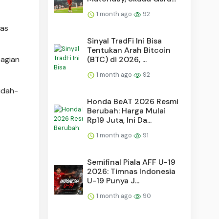
1 month ago
92
nas
Sinyal TradFi Ini Bisa
Tentukan Arah Bitcoin
bagian
(BTC) di 2026, ...
1 month ago
92
udah-
Honda BeAT 2026 Resmi
Berubah: Harga Mulai
Rp19 Juta, Ini Da...
1 month ago
91
Semifinal Piala AFF U-19
2026: Timnas Indonesia
U-19 Punya J...
1 month ago
90