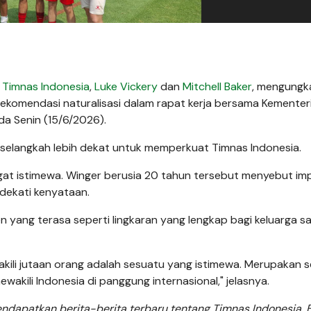
Timnas Indonesia
,
Luke Vickery
dan
Mitchell Baker
, mengungk
rekomendasi naturalisasi dalam rapat kerja bersama Kementer
a Senin (15/6/2026).
selangkah lebih dekat untuk memperkuat Timnas Indonesia.
ngat istimewa. Winger berusia 20 tahun tersebut menyebut im
dekati kenyataan.
en yang terasa seperti lingkaran yang lengkap bagi keluarga s
akili jutaan orang adalah sesuatu yang istimewa. Merupakan 
kili Indonesia di panggung internasional," jelasnya.
dapatkan berita-berita terbaru tentang Timnas Indonesia, B