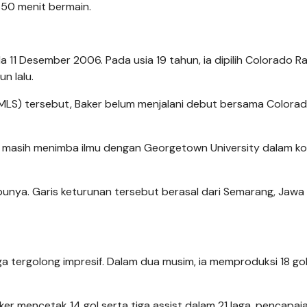
.650 menit bermain.
da 11 Desember 2006. Pada usia 19 tahun, ia dipilih Colorado R
n lalu.
 (MLS) tersebut, Baker belum menjalani debut bersama Colora
u masih menimba ilmu dengan Georgetown University dalam ko
 ibunya. Garis keturunan tersebut berasal dari Semarang, Jawa
 tergolong impresif. Dalam dua musim, ia memproduksi 18 go
er mencetak 14 gol serta tiga assist dalam 21 laga, pencapai