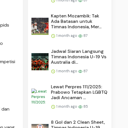
1 month ago
87
Kapten Mozambik: Tak
Ada Batasan untuk
apids
Timnas Indonesia, Mer...
1 month ago
87
do
Jadwal Siaran Langsung
Timnas Indonesia U-19 Vs
mpetisi
Australia di...
1 month ago
87
Lewat Perpres 111/2025:
Prabowo Tetapkan LGBTQ
Jadi Ancaman ...
1 month ago
85
l dan
8 Gol dan 2 Clean Sheet,
an yang
Timnas Indonesia U-19