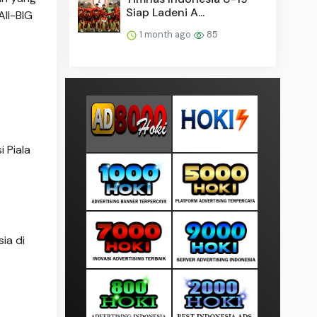
Siap Ladeni A...
ll-BIG
1 month ago
85
 Piala
ia di