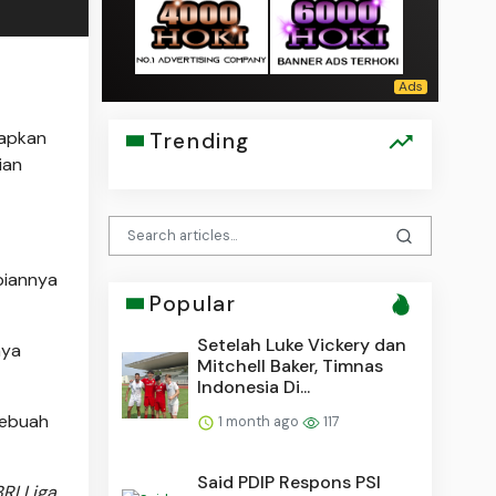
apkan
Trending
ian
piannya
Popular
Setelah Luke Vickery dan
aya
Mitchell Baker, Timnas
Indonesia Di...
sebuah
1 month ago
117
Said PDIP Respons PSI
RI Liga