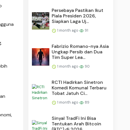
p
Persebaya Pastikan Ikut
Piala Presiden 2026,
Siapkan Laga Uj...
engguna
1 month ago
91
.
Fabrizio Romano-nya Asia
Ungkap Persib dan Dua
Tim Super Lea...
ebih
1 month ago
90
RCTI Hadirkan Sinetron
Komedi Komunal Terbaru
Tobat Jatuh Ci...
gan
1 month ago
89
onomi,
Sinyal TradFi Ini Bisa
Tentukan Arah Bitcoin
(BTC) di 2026, ...