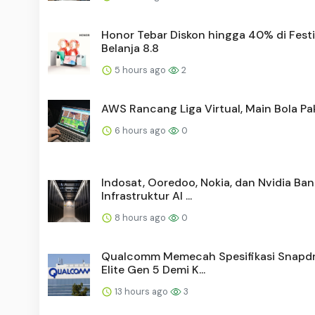
Honor Tebar Diskon hingga 40% di Festi
Belanja 8.8
5 hours ago
2
AWS Rancang Liga Virtual, Main Bola Pak
6 hours ago
0
Indosat, Ooredoo, Nokia, dan Nvidia Ba
Infrastruktur AI ...
8 hours ago
0
Qualcomm Memecah Spesifikasi Snapd
Elite Gen 5 Demi K...
13 hours ago
3