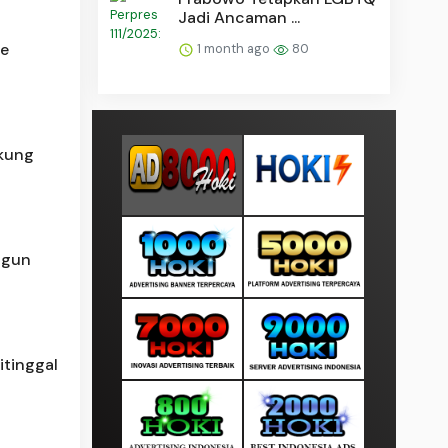
Jadi Ancaman ...
me
1 month ago
80
kung
ngun
itinggal