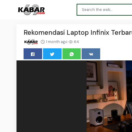
Rekomendasi Laptop Infinix Terba
1 month ago
64