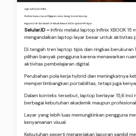
Login Judi Ayam Online
Platform Games Gacor Philippines Aman Sering Scatter Nonstop
Registrasi VIP Slot Mudah JP Terbaik Referral 300% Update RTP Tepat
Selular.ID –
Infinix melalui laptop Infinix XBOOK 
mengandalkan laptop layar besar untuk aktivitas p
Di tengah tren laptop tipis dan ringkas berukuran 1
pilihan banyak pengguna karena menawarkan ruang 
aktivitas pembelajaran digital.
Perubahan pola kerja hybrid dan meningkatnya k
mempertimbangkan portabilitas, tetapi juga ken
Dalam konteks tersebut, laptop berlayar 15,6 i
berbagai kebutuhan akademik maupun profesional
Layar yang lebih luas memungkinkan pengguna m
kenyamanan visual.
Kebutuhan seperti mengerjakan laporan sambil me