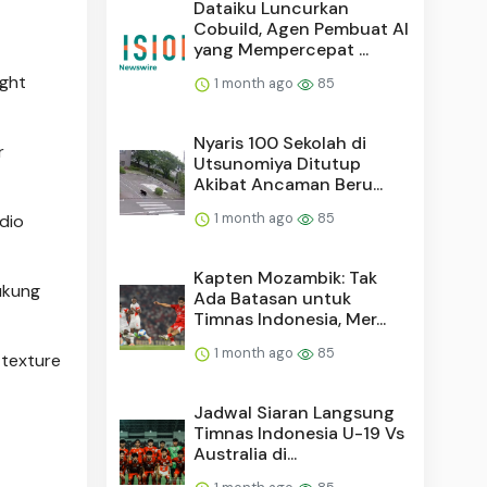
Dataiku Luncurkan
Cobuild, Agen Pembuat AI
yang Mempercepat ...
ight
1 month ago
85
Nyaris 100 Sekolah di
r
Utsunomiya Ditutup
Akibat Ancaman Beru...
1 month ago
85
dio
Kapten Mozambik: Tak
ukung
Ada Batasan untuk
Timnas Indonesia, Mer...
1 month ago
85
-texture
Jadwal Siaran Langsung
Timnas Indonesia U-19 Vs
Australia di...