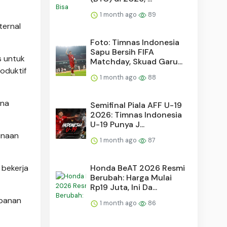
1 month ago
89
ternal
Foto: Timnas Indonesia
Sapu Bersih FIFA
s untuk
Matchday, Skuad Garu...
oduktif
1 month ago
88
una
Semifinal Piala AFF U-19
2026: Timnas Indonesia
U-19 Punya J...
unaan
1 month ago
87
Honda BeAT 2026 Resmi
 bekerja
Berubah: Harga Mulai
Rp19 Juta, Ini Da...
mpanan
1 month ago
86