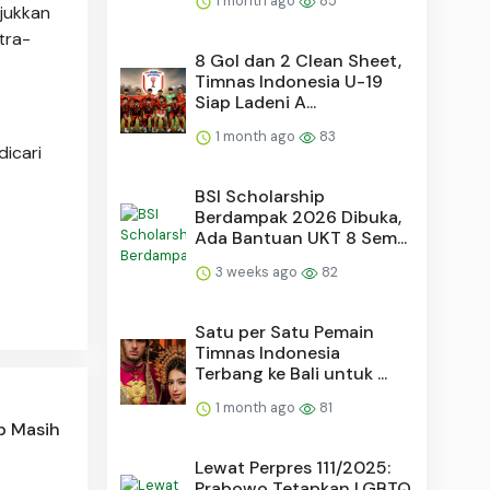
1 month ago
85
njukkan
tra-
8 Gol dan 2 Clean Sheet,
Timnas Indonesia U-19
Siap Ladeni A...
1 month ago
83
dicari
BSI Scholarship
Berdampak 2026 Dibuka,
Ada Bantuan UKT 8 Sem...
3 weeks ago
82
Satu per Satu Pemain
Timnas Indonesia
Terbang ke Bali untuk ...
1 month ago
81
p Masih
Lewat Perpres 111/2025:
Prabowo Tetapkan LGBTQ