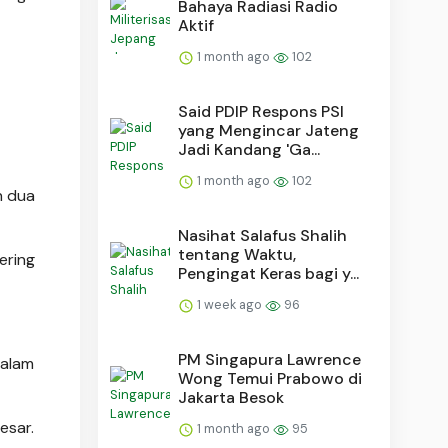
Bahaya Radiasi Radio
Aktif
1 month ago
102
Said PDIP Respons PSI
yang Mengincar Jateng
Jadi Kandang 'Ga...
1 month ago
102
n dua
Nasihat Salafus Shalih
tentang Waktu,
ering
Pengingat Keras bagi y...
1 week ago
96
PM Singapura Lawrence
dalam
Wong Temui Prabowo di
Jakarta Besok
esar.
1 month ago
95