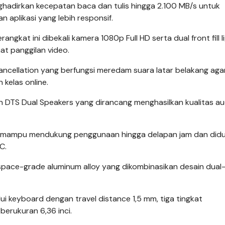
ghadirkan kecepatan baca dan tulis hingga 2.100 MB/s untuk
aplikasi yang lebih responsif.
gkat ini dibekali kamera 1080p Full HD serta dual front fill l
t panggilan video.
Cancellation yang berfungsi meredam suara latar belakang aga
 kelas online.
an DTS Dual Speakers yang dirancang menghasilkan kualitas au
im mampu mendukung penggunaan hingga delapan jam dan did
C.
space-grade aluminum alloy yang dikombinasikan desain dual
i keyboard dengan travel distance 1,5 mm, tiga tingkat
erukuran 6,36 inci.