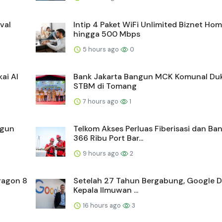
val
Intip 4 Paket WiFi Unlimited Biznet Ho
hingga 500 Mbps
5 hours ago
0
ai AI
Bank Jakarta Bangun MCK Komunal Du
STBM di Tomang
7 hours ago
1
ngun
Telkom Akses Perluas Fiberisasi dan Ba
366 Ribu Port Bar...
9 hours ago
2
ragon 8
Setelah 27 Tahun Bergabung, Google D
Kepala Ilmuwan ...
16 hours ago
3