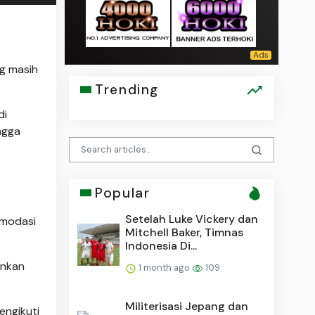
ng masih
Trending
di
ngga
Popular
Setelah Luke Vickery dan
omodasi
Mitchell Baker, Timnas
Indonesia Di...
ankan
1 month ago
109
Militerisasi Jepang dan
engikuti