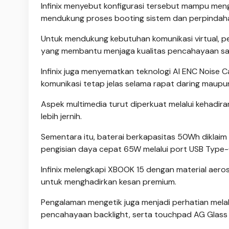
Infinix menyebut konfigurasi tersebut mampu men
mendukung proses booting sistem dan perpindahan 
Untuk mendukung kebutuhan komunikasi virtual, peran
yang membantu menjaga kualitas pencahayaan saa
Infinix juga menyematkan teknologi AI ENC Noise 
komunikasi tetap jelas selama rapat daring maupun
Aspek multimedia turut diperkuat melalui kehadir
lebih jernih.
Sementara itu, baterai berkapasitas 50Wh dikla
pengisian daya cepat 65W melalui port USB Type-
Infinix melengkapi XBOOK 15 dengan material aero
untuk menghadirkan kesan premium.
Pengalaman mengetik juga menjadi perhatian melalu
pencahayaan backlight, serta touchpad AG Glass b