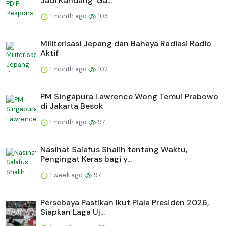
Jadi Kandang 'Ga...
1 month ago
103
Militerisasi Jepang dan Bahaya Radiasi Radio
Aktif
1 month ago
102
PM Singapura Lawrence Wong Temui Prabowo
di Jakarta Besok
1 month ago
97
Nasihat Salafus Shalih tentang Waktu,
Pengingat Keras bagi y...
1 week ago
97
Persebaya Pastikan Ikut Piala Presiden 2026,
Siapkan Laga Uj...