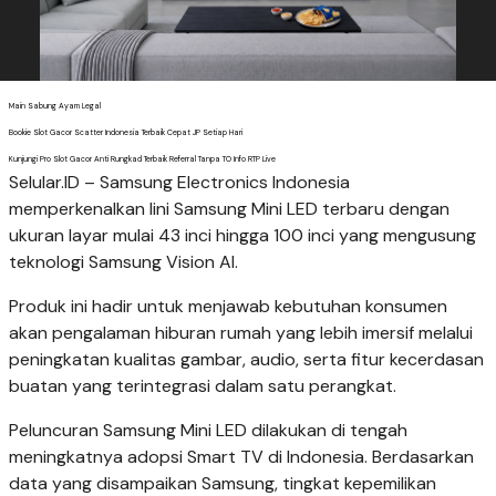
Main Sabung Ayam Legal
Bookie Slot Gacor Scatter Indonesia Terbaik Cepat JP Setiap Hari
Kunjungi Pro Slot Gacor Anti Rungkad Terbaik Referral Tanpa TO Info RTP Live
Selular.ID – Samsung Electronics Indonesia
memperkenalkan lini Samsung Mini LED terbaru dengan
ukuran layar mulai 43 inci hingga 100 inci yang mengusung
teknologi Samsung Vision AI.
Produk ini hadir untuk menjawab kebutuhan konsumen
akan pengalaman hiburan rumah yang lebih imersif melalui
peningkatan kualitas gambar, audio, serta fitur kecerdasan
buatan yang terintegrasi dalam satu perangkat.
Peluncuran Samsung Mini LED dilakukan di tengah
meningkatnya adopsi Smart TV di Indonesia. Berdasarkan
data yang disampaikan Samsung, tingkat kepemilikan