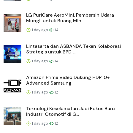
LG PuriCare AeroMini, Pembersih Udara
Mungil untuk Ruang Min...
1 day ago
14
Lintasarta dan ASBANDA Teken Kolaborasi
Strategis untuk BPD ...
1 day ago
14
Amazon Prime Video Dukung HDR10+
Advanced Samsung
1 day ago
12
Teknologi Keselamatan Jadi Fokus Baru
Industri Otomotif di G...
1 day ago
12