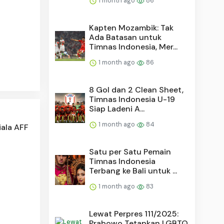
1 month ago
86
Kapten Mozambik: Tak
Ada Batasan untuk
Timnas Indonesia, Mer...
1 month ago
86
8 Gol dan 2 Clean Sheet,
Timnas Indonesia U-19
Siap Ladeni A...
1 month ago
84
iala AFF
Satu per Satu Pemain
Timnas Indonesia
Terbang ke Bali untuk ...
1 month ago
83
Lewat Perpres 111/2025:
Prabowo Tetapkan LGBTQ