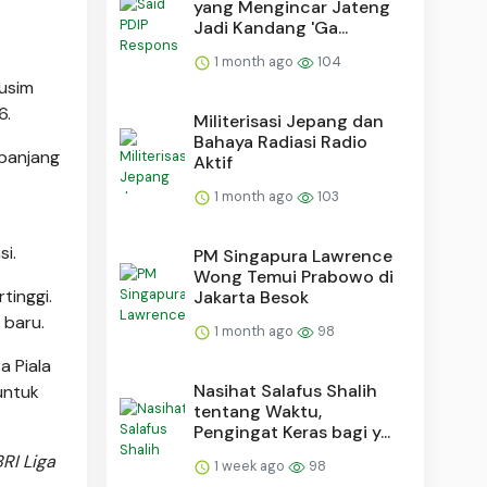
yang Mengincar Jateng
Jadi Kandang 'Ga...
1 month ago
104
usim
6.
Militerisasi Jepang dan
Bahaya Radiasi Radio
 panjang
Aktif
1 month ago
103
i.
PM Singapura Lawrence
Wong Temui Prabowo di
tinggi.
Jakarta Besok
 baru.
1 month ago
98
a Piala
Nasihat Salafus Shalih
untuk
tentang Waktu,
Pengingat Keras bagi y...
RI Liga
1 week ago
98