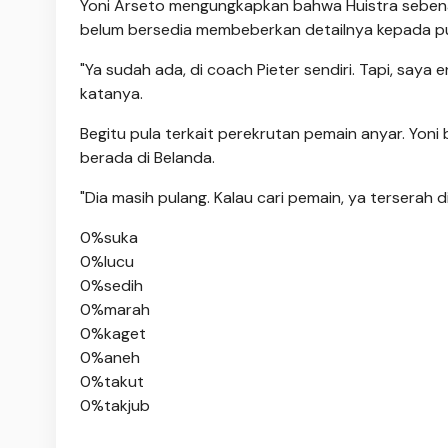
Yoni Arseto mengungkapkan bahwa Huistra sebena
belum bersedia membeberkan detailnya kepada pu
"Ya sudah ada, di coach Pieter sendiri. Tapi, saya 
katanya.
Begitu pula terkait perekrutan pemain anyar. Yon
berada di Belanda.
"Dia masih pulang. Kalau cari pemain, ya terserah d
0%
suka
0%
lucu
0%
sedih
0%
marah
0%
kaget
0%
aneh
0%
takut
0%
takjub