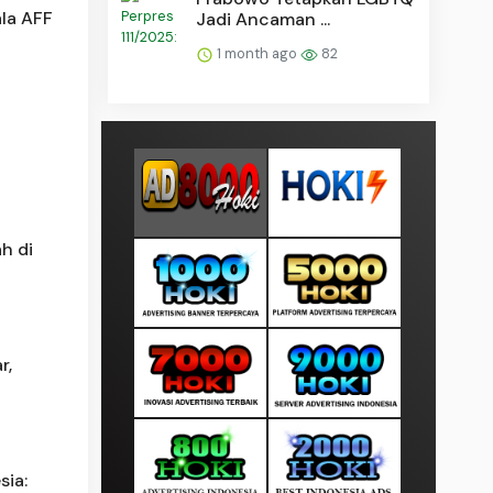
ala AFF
Jadi Ancaman ...
1 month ago
82
h di
r,
sia: