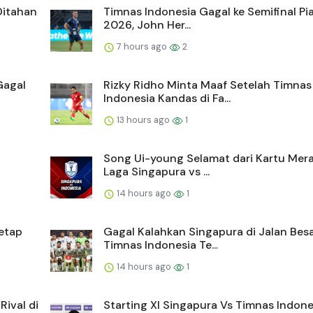
Ditahan
Timnas Indonesia Gagal ke Semifinal Pi
2026, John Her...
7 hours ago
2
Gagal
Rizky Ridho Minta Maaf Setelah Timnas
Indonesia Kandas di Fa...
13 hours ago
1
Song Ui-young Selamat dari Kartu Mera
Laga Singapura vs ...
14 hours ago
1
etap
Gagal Kalahkan Singapura di Jalan Besa
Timnas Indonesia Te...
14 hours ago
1
ival di
Starting XI Singapura Vs Timnas Indone