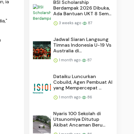
, ia
BSI Scholarship
Berdampak 2026 Dibuka,
Ada Bantuan UKT 8 Sem...
ia,"
3 weeks ago
87
Jadwal Siaran Langsung
h
Timnas Indonesia U-19 Vs
Australia di...
1 month ago
87
Dataiku Luncurkan
Cobuild, Agen Pembuat AI
yang Mempercepat ...
1 month ago
86
Nyaris 100 Sekolah di
Utsunomiya Ditutup
Akibat Ancaman Beru...