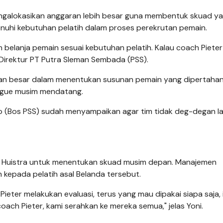
ngalokasikan anggaran lebih besar guna membentuk skuad y
nuhi kebutuhan pelatih dalam proses perekrutan pemain.
 belanja pemain sesuai kebutuhan pelatih. Kalau coach Pieter
 Direktur PT Putra Sleman Sembada (PSS).
ngan besar dalam menentukan susunan pemain yang dipertaha
ague musim mendatang.
rojo (Bos PSS) sudah menyampaikan agar tim tidak deg-degan lag
eter Huistra untuk menentukan skuad musim depan. Manajemen
kepada pelatih asal Belanda tersebut.
ieter melakukan evaluasi, terus yang mau dipakai siapa saja, 
oach Pieter, kami serahkan ke mereka semua," jelas Yoni.