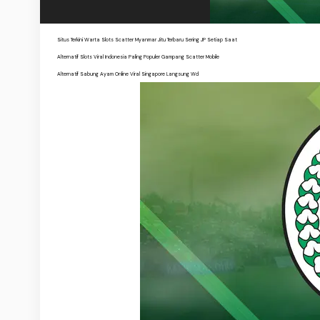
Situs Terkini Warta Slots Scatter Myanmar Jitu Terbaru Sering JP Setiap Saat
Alternatif Slots Viral Indonesia Paling Populer Gampang Scatter Mobile
Alternatif Sabung Ayam Online Viral Singapore Langsung Wd