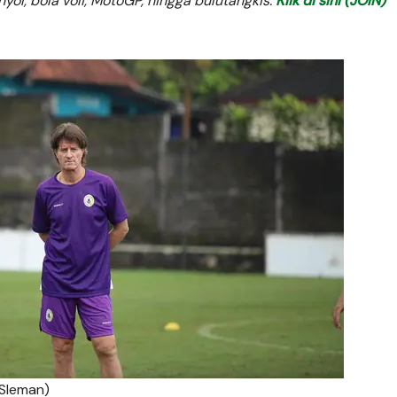
anyol, bola voli, MotoGP, hingga bulutangkis.
Klik di sini (JOIN)
 Sleman)