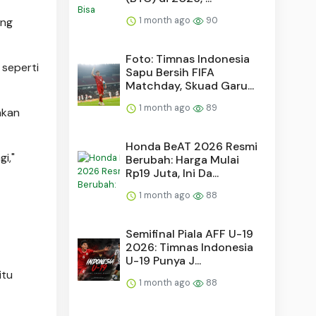
1 month ago
90
ang
Foto: Timnas Indonesia
 seperti
Sapu Bersih FIFA
Matchday, Skuad Garu...
1 month ago
89
nkan
Honda BeAT 2026 Resmi
i,"
Berubah: Harga Mulai
Rp19 Juta, Ini Da...
1 month ago
88
Semifinal Piala AFF U-19
2026: Timnas Indonesia
U-19 Punya J...
itu
1 month ago
88