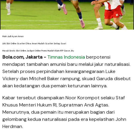
Main Judi Ayam Aman
Link Slot Online Scatter China Aman Mudah Scatter Setiap Saat
Masuk Gratis Slot Online Jackpot Online Promo Mudah Klaim RTP Gacor Jitu
Bola.com, Jakarta -
Timnas Indonesia
berpotensi
mendapat tambahan amunisi baru melalui jalur naturalisasi.
Setelah proses perpindahan kewarganegaraan Luke
Vickery dan Mitchell Baker rampung, skuad Garuda disebut
akan kedatangan dua pemain keturunan lainnya.
Kabar tersebut disampaikan Noor Korompot selaku Staf
Khusus Menteri Hukum RI, Supratman Andi Agtas.
Menurutnya, dua pemain itu merupakan bagian dari
gelombang kedua naturalisasi pada era kepelatihan John
Herdman.