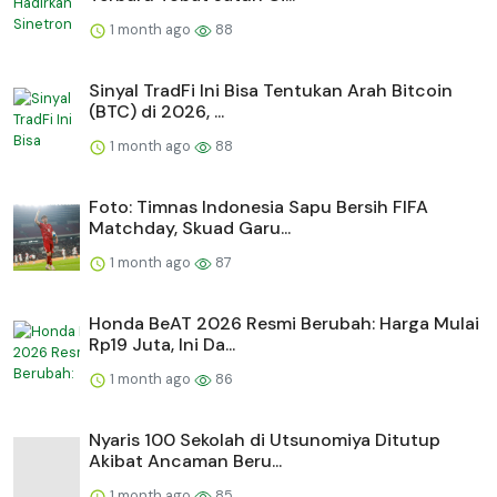
1 month ago
88
Sinyal TradFi Ini Bisa Tentukan Arah Bitcoin
(BTC) di 2026, ...
1 month ago
88
Foto: Timnas Indonesia Sapu Bersih FIFA
Matchday, Skuad Garu...
1 month ago
87
Honda BeAT 2026 Resmi Berubah: Harga Mulai
Rp19 Juta, Ini Da...
1 month ago
86
Nyaris 100 Sekolah di Utsunomiya Ditutup
Akibat Ancaman Beru...
1 month ago
85