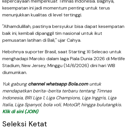
kepercayaan memperkuat Timnas Indonesia. Baginya,
kesempatan ini jadi momentum penting untuk terus
menunjukkan kualitas di level tertinggi.
"Alhamdulillah, pastinya bersyukur bisa dapat kesempatan
baik ini, kembali dipanggil tim nasional untuk ikut
pemusatan latihan di Bali," ujar Cahya.
Hebohnya suporter Brasil, saat Starting XI Selecao untuk
menghadapi Maroko dalam laga Piala Dunia 2026 di Metlife
Stadium, New Jersey, Minggu (14/6/2026) dini hari WIB
diumumkan.
Yuk gabung
channel whatsapp Bola.com
untuk
mendapatkan berita-berita terbaru tentang Timnas
Indonesia, BRI Liga 1, Liga Champions, Liga Inggris, Liga
Italia, Liga Spanyol, bola voli, MotoGP, hingga bulutangkis.
Klik di sini (JOIN)
Seleksi Ketat