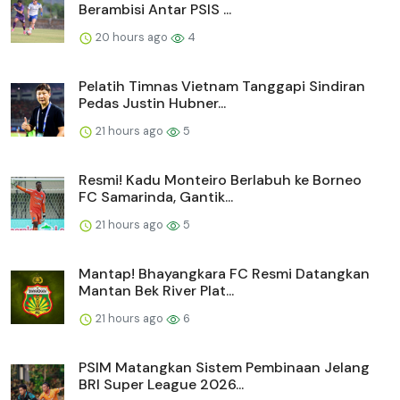
Berambisi Antar PSIS ...
20 hours ago
4
Pelatih Timnas Vietnam Tanggapi Sindiran
Pedas Justin Hubner...
21 hours ago
5
Resmi! Kadu Monteiro Berlabuh ke Borneo
FC Samarinda, Gantik...
21 hours ago
5
Mantap! Bhayangkara FC Resmi Datangkan
Mantan Bek River Plat...
21 hours ago
6
PSIM Matangkan Sistem Pembinaan Jelang
BRI Super League 2026...