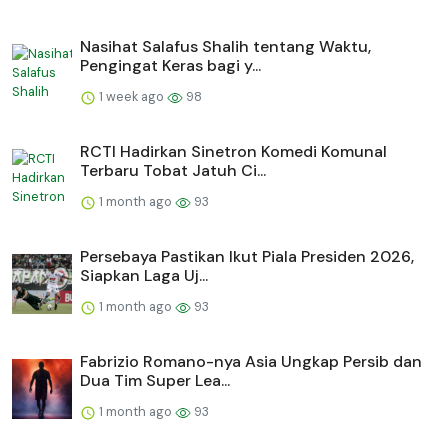
Nasihat Salafus Shalih tentang Waktu,
Pengingat Keras bagi y...
1 week ago
98
RCTI Hadirkan Sinetron Komedi Komunal
Terbaru Tobat Jatuh Ci...
1 month ago
93
Persebaya Pastikan Ikut Piala Presiden 2026,
Siapkan Laga Uj...
1 month ago
93
Fabrizio Romano-nya Asia Ungkap Persib dan
Dua Tim Super Lea...
1 month ago
93