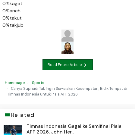
0%
kaget
0%
aneh
0%
takut
0%
takjub
Read Entire Article
Homepage
Sports
Cahya Supriadi Tak Ingin Sia-siakan Kesempatan, Bidik Tempat di
Timnas Indonesia untuk Piala AFF 2026
Related
Timnas Indonesia Gagal ke Semifinal Piala
AFF 2026, John Her...