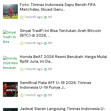
Foto: Timnas Indonesia Sapu Bersih FIFA
Matchday, Skuad Garu...
1 month ago
89
Sinyal TradFi Ini Bisa Tentukan Arah Bitcoin
(BTC) di 2026, ...
1 month ago
89
Honda BeAT 2026 Resmi Berubah: Harga Mulai
Rp19 Juta, Ini Da...
1 month ago
88
Semifinal Piala AFF U-19 2026: Timnas
Indonesia U-19 Punya J...
1 month ago
88
Jadwal Siaran Langsung Timnas Indonesia U-