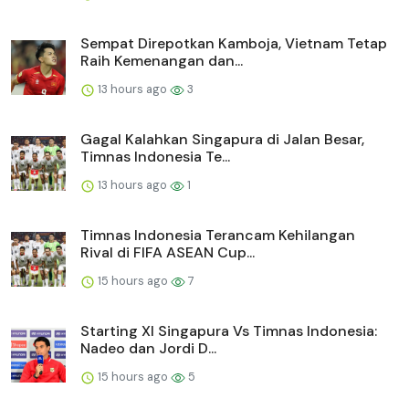
Sempat Direpotkan Kamboja, Vietnam Tetap
Raih Kemenangan dan...
13 hours ago
3
Gagal Kalahkan Singapura di Jalan Besar,
Timnas Indonesia Te...
13 hours ago
1
Timnas Indonesia Terancam Kehilangan
Rival di FIFA ASEAN Cup...
15 hours ago
7
Starting XI Singapura Vs Timnas Indonesia:
Nadeo dan Jordi D...
15 hours ago
5