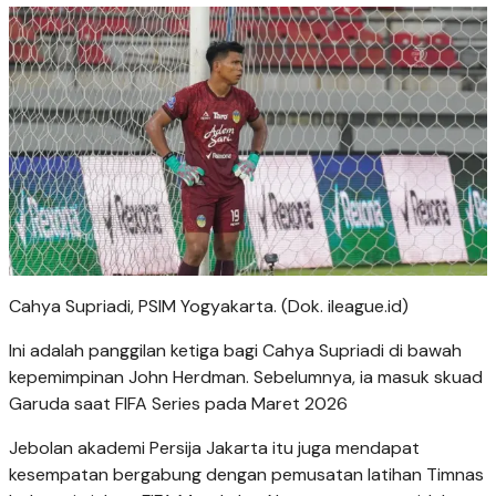
Cahya Supriadi, PSIM Yogyakarta. (Dok. ileague.id)
Ini adalah panggilan ketiga bagi Cahya Supriadi di bawah
kepemimpinan John Herdman. Sebelumnya, ia masuk skuad
Garuda saat FIFA Series pada Maret 2026
Jebolan akademi Persija Jakarta itu juga mendapat
kesempatan bergabung dengan pemusatan latihan Timnas