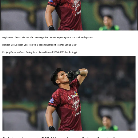
Login News Ulasan Slots Mudah Menang Cina Cermat Terpercaya Lancar Cair Setiap Saat
Bandar Slot Jackpot Viral Malaysia Terbaru Gampang Maxwin Setiap Saat
Kunjungi Premium Game Sering Kasih Aman Referral 200% RTP Slot Tertinggi