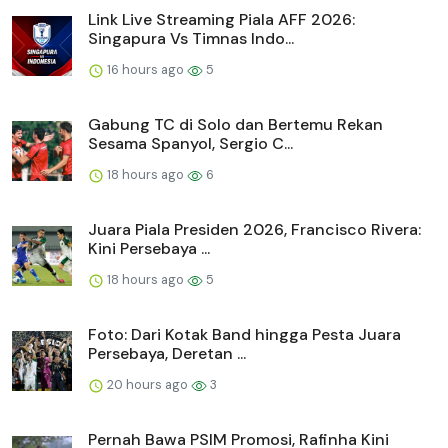
Link Live Streaming Piala AFF 2026:
Singapura Vs Timnas Indo...
16 hours ago
5
Gabung TC di Solo dan Bertemu Rekan
Sesama Spanyol, Sergio C...
18 hours ago
6
Juara Piala Presiden 2026, Francisco Rivera:
Kini Persebaya ...
18 hours ago
5
Foto: Dari Kotak Band hingga Pesta Juara
Persebaya, Deretan ...
20 hours ago
3
Pernah Bawa PSIM Promosi, Rafinha Kini