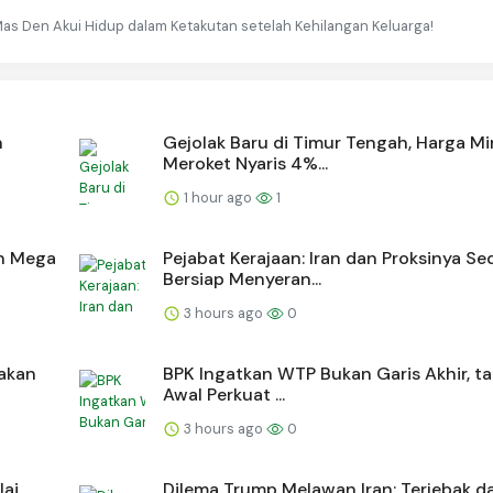
Mas Den Akui Hidup dalam Ketakutan setelah Kehilangan Keluarga!
n
Gejolak Baru di Timur Tengah, Harga M
Meroket Nyaris 4%...
1 hour ago
1
an Mega
Pejabat Kerajaan: Iran dan Proksinya S
Bersiap Menyeran...
3 hours ago
0
nakan
BPK Ingatkan WTP Bukan Garis Akhir, tap
Awal Perkuat ...
3 hours ago
0
lai
Dilema Trump Melawan Iran: Terjebak d