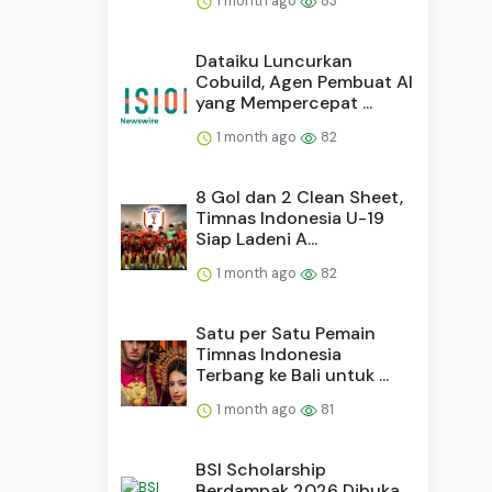
1 month ago
83
Dataiku Luncurkan
Cobuild, Agen Pembuat AI
yang Mempercepat ...
1 month ago
82
8 Gol dan 2 Clean Sheet,
Timnas Indonesia U-19
Siap Ladeni A...
1 month ago
82
Satu per Satu Pemain
Timnas Indonesia
Terbang ke Bali untuk ...
1 month ago
81
BSI Scholarship
Berdampak 2026 Dibuka,