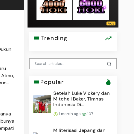
Trending
Dukun
aru
i Atmo,
Popular
ahun-
Setelah Luke Vickery dan
Mitchell Baker, Timnas
Indonesia Di...
ganya
1 month ago
107
 ibunya
empati
Militerisasi Jepang dan