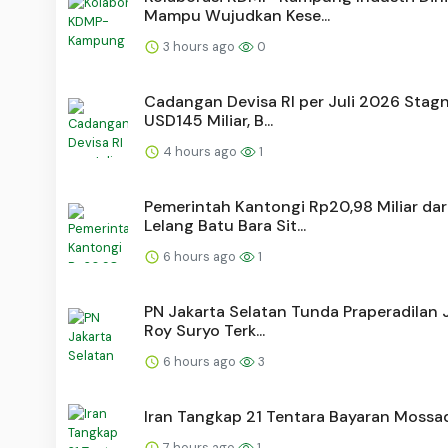
Mampu Wujudkan Kese...
3 hours ago
0
Cadangan Devisa RI per Juli 2026 Stagn
USD145 Miliar, B...
4 hours ago
1
Pemerintah Kantongi Rp20,98 Miliar dar
Lelang Batu Bara Sit...
6 hours ago
1
PN Jakarta Selatan Tunda Praperadilan J
Roy Suryo Terk...
6 hours ago
3
Iran Tangkap 21 Tentara Bayaran Mossa
7 hours ago
1