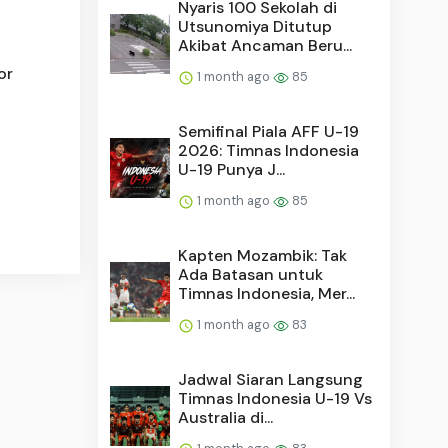
Nyaris 100 Sekolah di
Utsunomiya Ditutup
Akibat Ancaman Beru...
or
1 month ago
85
Semifinal Piala AFF U-19
2026: Timnas Indonesia
U-19 Punya J...
1 month ago
85
Kapten Mozambik: Tak
Ada Batasan untuk
Timnas Indonesia, Mer...
1 month ago
83
Jadwal Siaran Langsung
Timnas Indonesia U-19 Vs
Australia di...