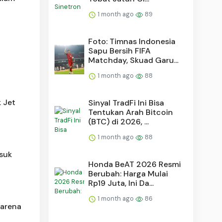
1 month ago
89
Foto: Timnas Indonesia
6
Sapu Bersih FIFA
Matchday, Skuad Garu...
1 month ago
88
k Jet
Sinyal TradFi Ini Bisa
Tentukan Arah Bitcoin
(BTC) di 2026, ...
1 month ago
88
suk
Honda BeAT 2026 Resmi
Berubah: Harga Mulai
Rp19 Juta, Ini Da...
1 month ago
86
karena