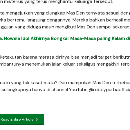
n misterius yang terus menghantui keluarga tersebut.
kta mengejutkan yang diungkap Mas Den ternyata sesuai den
ereka bertemu langsung dengannya. Mereka bahkan berhasil m
ngguan yang diduga masih mengikuti Mas Den sampai sekaran
a, Nowela Idol Akhirnya Bongkar Masa-Masa paling Kelam di
etakutan karena merasa dirinya bisa menjadi target berikutn
bantunya menemukan jalan keluar sekaligus mengakhiri tero
esuatu yang tak kasat mata? Dan mampukah Mas Den terbebas
ah selengkapnya hanya di channel YouTube @robbypurbaofficia
Read Entire Article