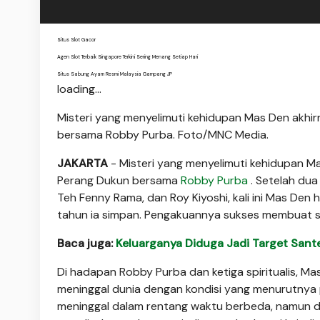
Situs Slot Gacor
Agen Slot Terbaik Singapore Terkini Sering Menang Setiap Hari
Situs Sabung Ayam Resmi Malaysia Gampang JP
loading...
Misteri yang menyelimuti kehidupan Mas Den akhir
bersama Robby Purba. Foto/MNC Media.
JAKARTA
- Misteri yang menyelimuti kehidupan Ma
Perang Dukun bersama
Robby Purba
. Setelah dua
Teh Fenny Rama, dan Roy Kiyoshi, kali ini Mas Den
tahun ia simpan. Pengakuannya sukses membuat s
Baca juga:
Keluarganya Diduga Jadi Target Santet
Di hadapan Robby Purba dan ketiga spiritualis, 
meninggal dunia dengan kondisi yang menurutnya p
meninggal dalam rentang waktu berbeda, namun d