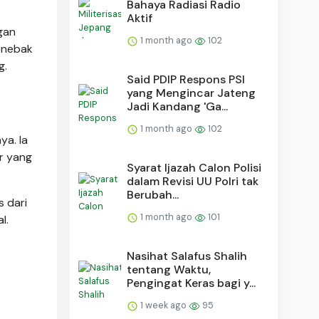
Bahaya Radiasi Radio
Aktif
gan
1 month ago
102
enebak
g.
Said PDIP Respons PSI
yang Mengincar Jateng
Jadi Kandang 'Ga...
1 month ago
102
ya. la
r yang
Syarat Ijazah Calon Polisi
dalam Revisi UU Polri tak
Berubah...
 dari
1 month ago
101
l.
Nasihat Salafus Shalih
tentang Waktu,
Pengingat Keras bagi y...
1 week ago
95