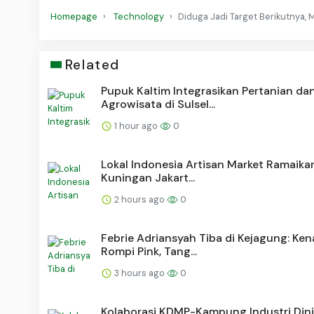
Homepage
Technology
Diduga Jadi Target Berikutnya, 
Related
Pupuk Kaltim Integrasikan Pertanian da
Agrowisata di Sulsel...
1 hour ago
0
Lokal Indonesia Artisan Market Ramaik
Kuningan Jakart...
2 hours ago
0
Febrie Adriansyah Tiba di Kejagung: Ke
Rompi Pink, Tang...
3 hours ago
0
Kolaborasi KDMP-Kampung Industri Dini