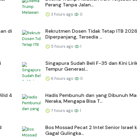
Perang Tanpa Jalan...
3 hours ago
0
an di
Rekrutmen Dosen Tidak Tetap ITB 202
Diperpanjang, Tersedia ...
5 hours ago
1
i
Singapura Sudah Beli F-35 dan Kini Liri
Tempur Generasi...
6 hours ago
0
ilid 4
Hadis Pembunuh dan yang Dibunuh Ma
Neraka, Mengapa Bisa T...
7 hours ago
1
d
Bos Mossad Pecat 2 Intel Senior Israel 
Gagal Gulingka...