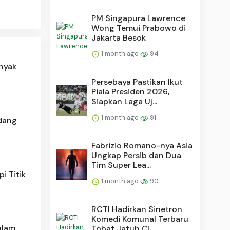
PM Singapura Lawrence
Wong Temui Prabowo di
Jakarta Besok
1 month ago
94
inyak
Persebaya Pastikan Ikut
Piala Presiden 2026,
Siapkan Laga Uj...
1 month ago
91
edang
Fabrizio Romano-nya Asia
Ungkap Persib dan Dua
Tim Super Lea...
i Titik
1 month ago
90
RCTI Hadirkan Sinetron
Komedi Komunal Terbaru
alam
Tobat Jatuh Ci...