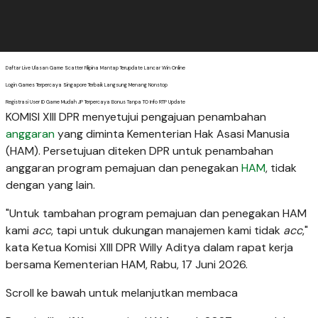
Daftar Live Ulasan Game Scatter Filipina Mantap Terupdate Lancar Win Online
Login Games Terpercaya Singapore Terbaik Langsung Menang Nonstop
Registrasi User ID Game Mudah JP Terpercaya Bonus Tanpa TO Info RTP Update
KOMISI XIII DPR menyetujui pengajuan penambahan
anggaran
yang diminta Kementerian Hak Asasi Manusia
(HAM). Persetujuan diteken DPR untuk penambahan
anggaran program pemajuan dan penegakan
HAM
, tidak
dengan yang lain.
"Untuk tambahan program pemajuan dan penegakan HAM
kami
acc
, tapi untuk dukungan manajemen kami tidak
acc
,"
kata Ketua Komisi XIII DPR Willy Aditya dalam rapat kerja
bersama Kementerian HAM, Rabu, 17 Juni 2026.
Scroll ke bawah untuk melanjutkan membaca