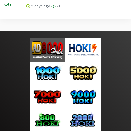
2 days ago
21