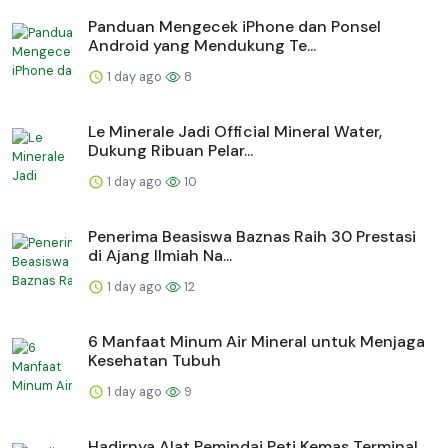
Panduan Mengecek iPhone dan Ponsel
Android yang Mendukung Te...
1 day ago
8
Le Minerale Jadi Official Mineral Water,
Dukung Ribuan Pelar...
1 day ago
10
Penerima Beasiswa Baznas Raih 30 Prestasi
di Ajang Ilmiah Na...
1 day ago
12
6 Manfaat Minum Air Mineral untuk Menjaga
Kesehatan Tubuh
1 day ago
9
Hadirnya Alat Pemindai Peti Kemas Terminal