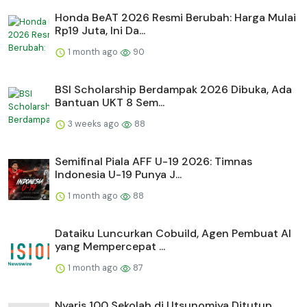
Honda BeAT 2026 Resmi Berubah: Harga Mulai
Rp19 Juta, Ini Da...
1 month ago
90
BSI Scholarship Berdampak 2026 Dibuka, Ada
Bantuan UKT 8 Sem...
3 weeks ago
88
Semifinal Piala AFF U-19 2026: Timnas
Indonesia U-19 Punya J...
1 month ago
88
Dataiku Luncurkan Cobuild, Agen Pembuat AI
yang Mempercepat ...
1 month ago
87
Nyaris 100 Sekolah di Utsunomiya Ditutup