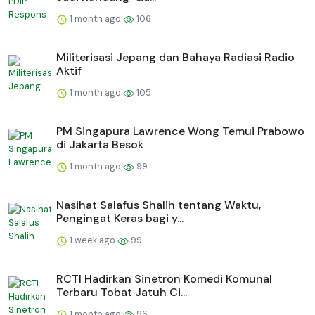
1 month ago
106
Militerisasi Jepang dan Bahaya Radiasi Radio
Aktif
1 month ago
105
PM Singapura Lawrence Wong Temui Prabowo
di Jakarta Besok
1 month ago
99
Nasihat Salafus Shalih tentang Waktu,
Pengingat Keras bagi y...
1 week ago
99
RCTI Hadirkan Sinetron Komedi Komunal
Terbaru Tobat Jatuh Ci...
1 month ago
96