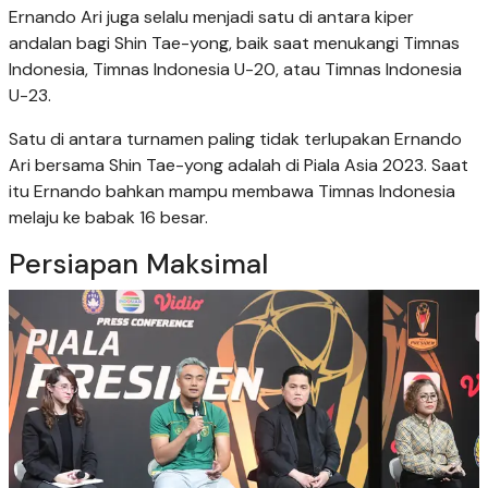
Ernando Ari juga selalu menjadi satu di antara kiper
andalan bagi Shin Tae-yong, baik saat menukangi Timnas
Indonesia, Timnas Indonesia U-20, atau Timnas Indonesia
U-23.
Satu di antara turnamen paling tidak terlupakan Ernando
Ari bersama Shin Tae-yong adalah di Piala Asia 2023. Saat
itu Ernando bahkan mampu membawa Timnas Indonesia
melaju ke babak 16 besar.
Persiapan Maksimal