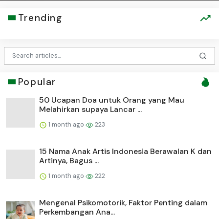
Trending
Popular
50 Ucapan Doa untuk Orang yang Mau
Melahirkan supaya Lancar ...
1 month ago
223
15 Nama Anak Artis Indonesia Berawalan K dan
Artinya, Bagus ...
1 month ago
222
Mengenal Psikomotorik, Faktor Penting dalam
Perkembangan Ana...