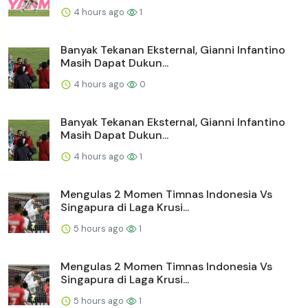
4 hours ago
1
Banyak Tekanan Eksternal, Gianni Infantino
Masih Dapat Dukun...
4 hours ago
0
Banyak Tekanan Eksternal, Gianni Infantino
Masih Dapat Dukun...
4 hours ago
1
Mengulas 2 Momen Timnas Indonesia Vs
Singapura di Laga Krusi...
5 hours ago
1
Mengulas 2 Momen Timnas Indonesia Vs
Singapura di Laga Krusi...
5 hours ago
1