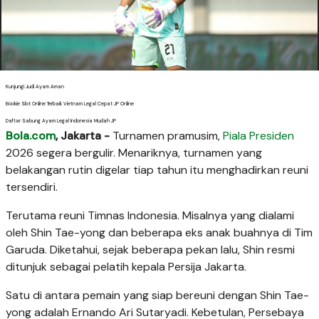
Kunjungi Judi Ayam Aman
Bookie Slot Online Terbaik Vietnam Legal Cepat JP Online
Daftar Sabung Ayam Legal Indonesia Mudah JP
Bola.com
, Jakarta -
Turnamen pramusim,
Piala Presiden
2026 segera bergulir. Menariknya, turnamen yang
belakangan rutin digelar tiap tahun itu menghadirkan reuni
tersendiri.
Terutama reuni Timnas Indonesia. Misalnya yang dialami
oleh Shin Tae-yong dan beberapa eks anak buahnya di Tim
Garuda. Diketahui, sejak beberapa pekan lalu, Shin resmi
ditunjuk sebagai pelatih kepala Persija Jakarta.
Satu di antara pemain yang siap bereuni dengan Shin Tae-
yong adalah Ernando Ari Sutaryadi. Kebetulan, Persebaya