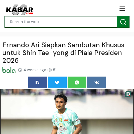
Ernando Ari Siapkan Sambutan Khusus
untuk Shin Tae-yong di Piala Presiden
2026
4 weeks ago
51