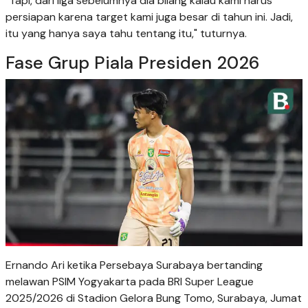
"Tapi, dari liga sebelumnya dia bilang kalau kami harus
persiapan karena target kami juga besar di tahun ini. Jadi,
itu yang hanya saya tahu tentang itu," tuturnya.
Fase Grup Piala Presiden 2026
Ernando Ari ketika Persebaya Surabaya bertanding
melawan PSIM Yogyakarta pada BRI Super League
2025/2026 di Stadion Gelora Bung Tomo, Surabaya, Jumat