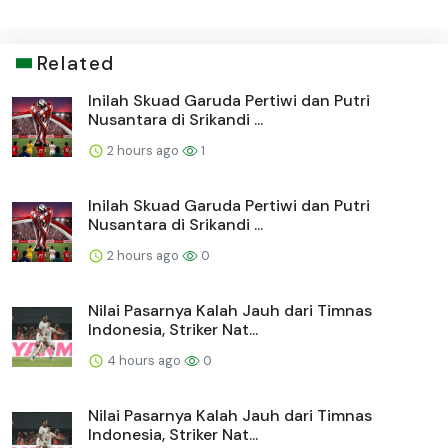
Related
Inilah Skuad Garuda Pertiwi dan Putri
Nusantara di Srikandi ...
2 hours ago
1
Inilah Skuad Garuda Pertiwi dan Putri
Nusantara di Srikandi ...
2 hours ago
0
Nilai Pasarnya Kalah Jauh dari Timnas
Indonesia, Striker Nat...
4 hours ago
0
Nilai Pasarnya Kalah Jauh dari Timnas
Indonesia, Striker Nat...