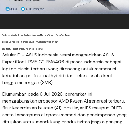
Web Hot Warta Game Jackpot Vietnam Mantap Terjamin Pasti Wd Terus
Bookie Games Terbaru Thailand Aman Gampang Cair 24 Jam
Link Slot Jackpot Terbaru Malaysia Pasti Wd
Selular.ID – ASUS Indonesia resmi menghadirkan ASUS
ExpertBook PM5 G2 PM5406 di pasar Indonesia sebagai
laptop bisnis terbaru yang dirancang untuk memenuhi
kebutuhan profesional hybrid dan pelaku usaha kecil
hingga menengah (SMB).
Diumumkan pada 6 Juli 2026, perangkat ini
menggabungkan prosesor AMD Ryzen AI generasi terbaru,
fitur kecerdasan buatan (AI), opsi layar IPS maupun OLED,
serta kemampuan ekspansi memori dan penyimpanan yang
ditujukan untuk mendukung produktivitas jangka panjang.