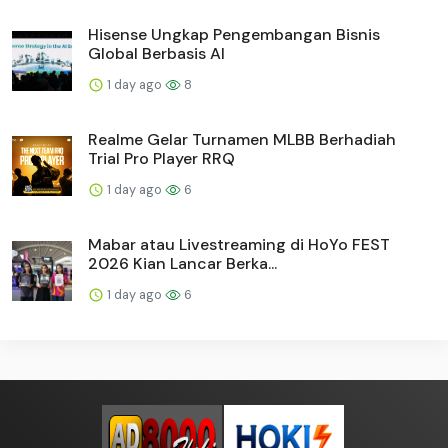
Hisense Ungkap Pengembangan Bisnis
Global Berbasis AI
1 day ago
8
Realme Gelar Turnamen MLBB Berhadiah
Trial Pro Player RRQ
1 day ago
6
Mabar atau Livestreaming di HoYo FEST
2026 Kian Lancar Berka...
1 day ago
6