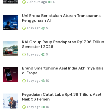
20 hours ago
4
Uni Eropa Berlakukan Aturan Transparansi
Penggunaan AI
1 day ago
5
KAI Group Raup Pendapatan Rp17,96 Triliun
Semester I 2026
1 day ago
9
Brand Smartphone Asal India Akhirnya Rilis
di Eropa
1 day ago
10
Pegadaian Catat Laba Rp4,38 Triliun, Aset
Naik 56 Persen
1 day ago
10