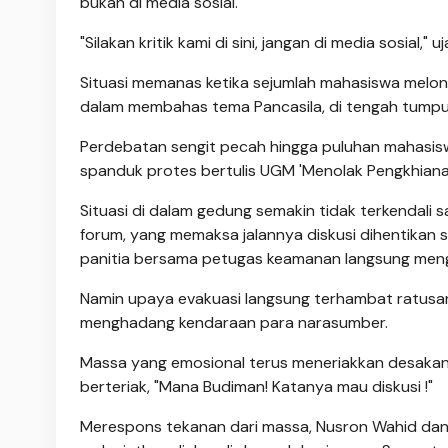
bukan di media sosial.
"Silakan kritik kami di sini, jangan di media sosial," 
Situasi memanas ketika sejumlah mahasiswa melont
dalam membahas tema Pancasila, di tengah tumpuk
Perdebatan sengit pecah hingga puluhan mahasi
spanduk protes bertulis UGM 'Menolak Pengkhianat
Situasi di dalam gedung semakin tidak terkendali 
forum, yang memaksa jalannya diskusi dihentikan 
panitia bersama petugas keamanan langsung menge
Namin upaya evakuasi langsung terhambat ratusa
menghadang kendaraan para narasumber.
Massa yang emosional terus meneriakkan desakan 
berteriak, "Mana Budiman! Katanya mau diskusi !"
Merespons tekanan dari massa, Nusron Wahid dan