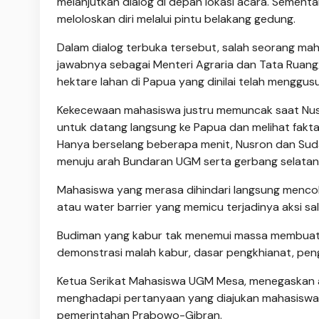
melanjutkan dialog di depan lokasi acara. Sementa
meloloskan diri melalui pintu belakang gedung.
Dalam dialog terbuka tersebut, salah seorang m
jawabnya sebagai Menteri Agraria dan Tata Ruang/
hektare lahan di Papua yang dinilai telah menggu
Kekecewaan mahasiswa justru memuncak saat Nu
untuk datang langsung ke Papua dan melihat fakta 
Hanya berselang beberapa menit, Nusron dan Sudar
menuju arah Bundaran UGM serta gerbang selata
Mahasiswa yang merasa dihindari langsung men
atau water barrier yang memicu terjadinya aksi sal
Budiman yang kabur tak menemui massa membuat p
demonstrasi malah kabur, dasar pengkhianat, peng
Ketua Serikat Mahasiswa UGM Mesa, menegaskan aks
menghadapi pertanyaan yang diajukan mahasiswa 
pemerintahan Prabowo-Gibran.