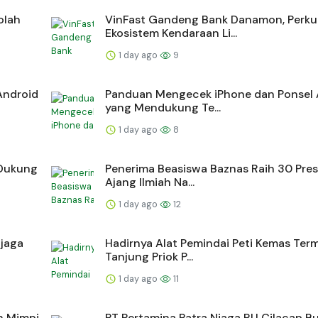
olah
VinFast Gandeng Bank Danamon, Perku
Ekosistem Kendaraan Li...
1 day ago
9
Android
Panduan Mengecek iPhone dan Ponsel 
yang Mendukung Te...
1 day ago
8
 Dukung
Penerima Beasiswa Baznas Raih 30 Prest
Ajang Ilmiah Na...
1 day ago
12
njaga
Hadirnya Alat Pemindai Peti Kemas Term
Tanjung Priok P...
1 day ago
11
n Mimpi
PT Pertamina Patra Niaga RU Cilacap B