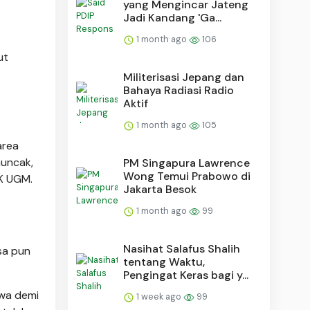
yang Mengincar Jateng
Jadi Kandang 'Ga...
1 month ago
106
ut
Militerisasi Jepang dan
Bahaya Radiasi Radio
Aktif
1 month ago
105
area
muncak,
PM Singapura Lawrence
Wong Temui Prabowo di
IK UGM.
Jakarta Besok
1 month ago
99
Nasihat Salafus Shalih
sa pun
tentang Waktu,
Pengingat Keras bagi y...
swa demi
1 week ago
99