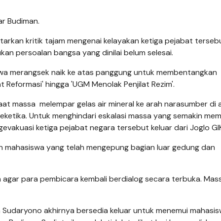
ujar Budiman.
arkan kritik tajam mengenai kelayakan ketiga pejabat terseb
an persoalan bangsa yang dinilai belum selesai.
swa merangsek naik ke atas panggung untuk membentangkan
 Reformasi' hingga 'UGM Menolak Penjilat Rezim'.
saat massa melempar gelas air mineral ke arah narasumber di 
seketika. Untuk menghindari eskalasi massa yang semakin me
vakuasi ketiga pejabat negara tersebut keluar dari Joglo G
n mahasiswa yang telah mengepung bagian luar gedung dan
agar para pembicara kembali berdialog secara terbuka. Mas
 Sudaryono akhirnya bersedia keluar untuk menemui mahasi