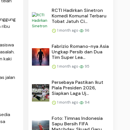
 telah
RCTI Hadirkan Sinetron
Komedi Komunal Terbaru
anggung
Tobat Jatuh Ci...
 ribu
1 month ago
96
asiswa
Fabrizio Romano-nya Asia
Ungkap Persib dan Dua
asalah.
Tim Super Lea...
n kaki
1 month ago
95
s jalan
Persebaya Pastikan Ikut
Piala Presiden 2026,
Siapkan Laga Uj...
1 month ago
94
sedia
Foto: Timnas Indonesia
asa
Sapu Bersih FIFA
Matchday, Skuad Garu...