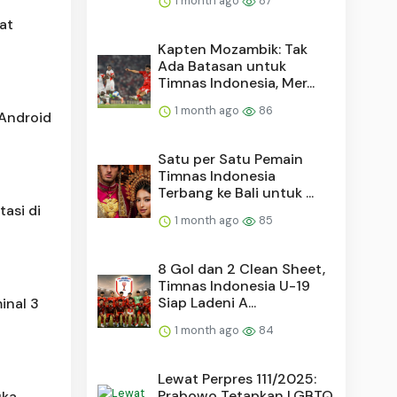
1 month ago
87
at
Kapten Mozambik: Tak
Ada Batasan untuk
Timnas Indonesia, Mer...
1 month ago
86
Android
Satu per Satu Pemain
Timnas Indonesia
Terbang ke Bali untuk ...
asi di
1 month ago
85
8 Gol dan 2 Clean Sheet,
Timnas Indonesia U-19
Siap Ladeni A...
inal 3
1 month ago
84
Lewat Perpres 111/2025:
Prabowo Tetapkan LGBTQ
uka