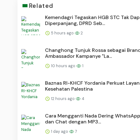
Related
Kemendagri Tegaskan HGB STC Tak Dap
Diperpanjang, DPRD Seb...
5 hours ago
2
Changhong Tunjuk Rossa sebagai Bran
Ambassador Kampanye "La...
10 hours ago
1
Baznas RI-KHCF Yordania Perkuat Laya
Kesehatan Palestina
12 hours ago
4
Cara Mengganti Nada Dering WhatsApp
dan Chat dengan MP3...
1 day ago
7