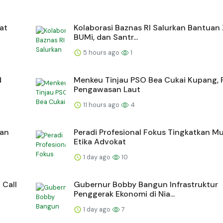
at
Kolaborasi Baznas RI Salurkan Bantuan 
BUMi, dan Santr...
5 hours ago
1
d
Menkeu Tinjau PSO Bea Cukai Kupang, 
Pengawasan Laut
11 hours ago
4
nan
Peradi Profesional Fokus Tingkatkan M
Etika Advokat
1 day ago
10
 Call
Gubernur Bobby Bangun Infrastruktur
Penggerak Ekonomi di Nia...
1 day ago
7