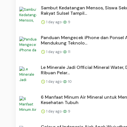
Sambut Kedatangan Mensos, Siswa Sek
Rakyat Sulsel Tampil...
1 day ago
9
Panduan Mengecek iPhone dan Ponsel 
Mendukung Teknolo...
1 day ago
11
Le Minerale Jadi Official Mineral Water,
Ribuan Pelar...
1 day ago
10
6 Manfaat Minum Air Mineral untuk Me
Kesehatan Tubuh
1 day ago
9
Colour of Indonesia Ajak Anak Wujudka