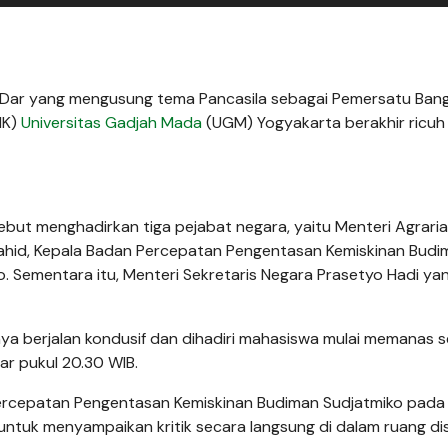
s Dar yang mengusung tema Pancasila sebagai Pemersatu Ban
IK)
Universitas Gadjah Mada
(UGM) Yogyakarta berakhir ricuh
sebut menghadirkan tiga pejabat negara, yaitu Menteri Agrari
hid, Kepala Badan Percepatan Pengentasan Kemiskinan Budi
o. Sementara itu, Menteri Sekretaris Negara Prasetyo Hadi ya
nya berjalan kondusif dan dihadiri mahasiswa mulai memanas s
r pukul 20.30 WIB.
Percepatan Pengentasan Kemiskinan Budiman Sudjatmiko pada s
tuk menyampaikan kritik secara langsung di dalam ruang dis