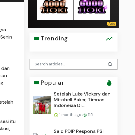
gsa
 Senin
Trending
a dan
man
Popular
ng
Setelah Luke Vickery dan
Mitchell Baker, Timnas
etelah
Indonesia Di...
1 month ago
115
esi itu
kusi,
Said PDIP Respons PSI