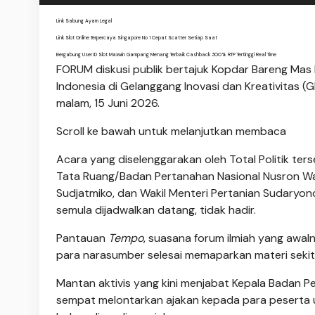
Link Sabung Ayam Legal
Link Slot Online Terpercaya Singapore No 1 Cepat Scatter Setiap Saat
Bergabung User ID Slot Maxwin Gampang Menang Terbaik Cashback 300% RTP Tertinggi Real Time
FORUM diskusi publik bertajuk Kopdar Bareng Ma
Indonesia di Gelanggang Inovasi dan Kreativitas (G
malam, 15 Juni 2026.
Scroll ke bawah untuk melanjutkan membaca
Acara yang diselenggarakan oleh Total Politik ter
Tata Ruang/Badan Pertanahan Nasional Nusron Wa
Sudjatmiko, dan Wakil Menteri Pertanian Sudaryon
semula dijadwalkan datang, tidak hadir.
Pantauan
Tempo
, suasana forum ilmiah yang awal
para narasumber selesai memaparkan materi sekita
Mantan aktivis yang kini menjabat Kepala Badan 
sempat melontarkan ajakan kepada para peserta un