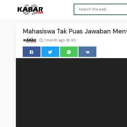
Mahasiswa Tak Puas Jawaban Ment
1 month ago
60