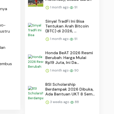
1 month ago
91
inya
Sinyal TradFi Ini Bisa
wo-
Tentukan Arah Bitcoin
(BTC) di 2026, ...
ustru
1 month ago
91
lan
Honda BeAT 2026 Resmi
Berubah: Harga Mulai
Rp19 Juta, Ini Da...
nembus
1 month ago
90
BSI Scholarship
Berdampak 2026 Dibuka,
Ada Bantuan UKT 8 Sem...
3 weeks ago
88