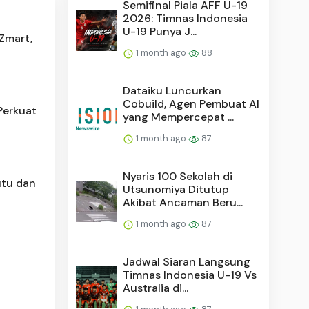
Semifinal Piala AFF U-19
2026: Timnas Indonesia
U-19 Punya J...
Zmart,
1 month ago
88
Dataiku Luncurkan
Cobuild, Agen Pembuat AI
Perkuat
yang Mempercepat ...
1 month ago
87
Nyaris 100 Sekolah di
utu dan
Utsunomiya Ditutup
Akibat Ancaman Beru...
1 month ago
87
Jadwal Siaran Langsung
Timnas Indonesia U-19 Vs
Australia di...