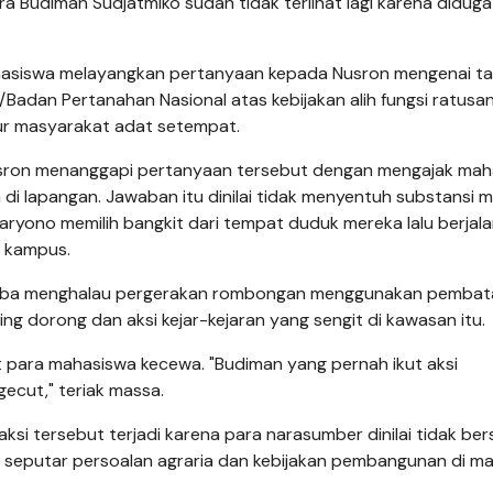
ra Budiman Sudjatmiko sudah tidak terlihat lagi karena diduga
ahasiswa melayangkan pertanyaan kepada Nusron mengenai t
Badan Pertanahan Nasional atas kebijakan alih fungsi ratusan
sur masyarakat adat setempat.
sron menanggapi pertanyaan tersebut dengan mengajak mah
di lapangan. Jawaban itu dinilai tidak menyentuh substansi m
yono memilih bangkit dari tempat duduk mereka lalu berjala
n kampus.
coba menghalau pergerakan rombongan menggunakan pembata
ing dorong dan aksi kejar-kejaran yang sengit di kawasan itu.
ara mahasiswa kecewa. "Budiman yang pernah ikut aksi
ecut," teriak massa.
i tersebut terjadi karena para narasumber dinilai tidak ber
seputar persoalan agraria dan kebijakan pembangunan di m