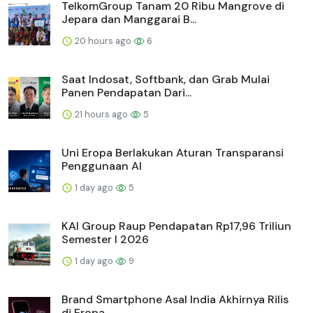
TelkomGroup Tanam 20 Ribu Mangrove di
Jepara dan Manggarai B...
20 hours ago
6
Saat Indosat, Softbank, dan Grab Mulai
Panen Pendapatan Dari...
21 hours ago
5
Uni Eropa Berlakukan Aturan Transparansi
Penggunaan AI
1 day ago
5
KAI Group Raup Pendapatan Rp17,96 Triliun
Semester I 2026
1 day ago
9
Brand Smartphone Asal India Akhirnya Rilis
di Eropa