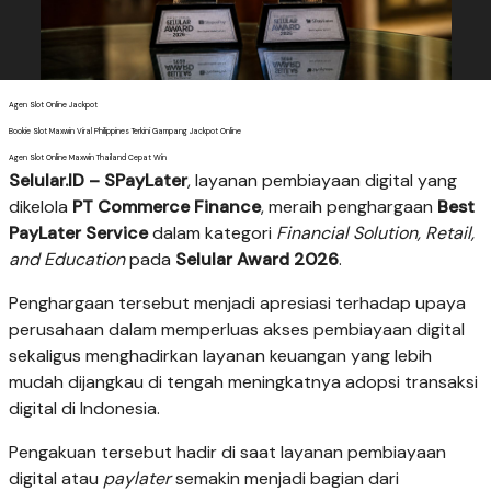
Agen Slot Online Jackpot
Bookie Slot Maxwin Viral Philippines Terkini Gampang Jackpot Online
Agen Slot Online Maxwin Thailand Cepat Win
Selular.ID –
SPayLater
, layanan pembiayaan digital yang
dikelola
PT Commerce Finance
, meraih penghargaan
Best
PayLater Service
dalam kategori
Financial Solution, Retail,
and Education
pada
Selular Award 2026
.
Penghargaan tersebut menjadi apresiasi terhadap upaya
perusahaan dalam memperluas akses pembiayaan digital
sekaligus menghadirkan layanan keuangan yang lebih
mudah dijangkau di tengah meningkatnya adopsi transaksi
digital di Indonesia.
Pengakuan tersebut hadir di saat layanan pembiayaan
digital atau
paylater
semakin menjadi bagian dari