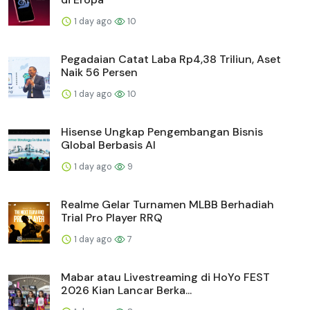
1 day ago
10
Pegadaian Catat Laba Rp4,38 Triliun, Aset
Naik 56 Persen
1 day ago
10
Hisense Ungkap Pengembangan Bisnis
Global Berbasis AI
1 day ago
9
Realme Gelar Turnamen MLBB Berhadiah
Trial Pro Player RRQ
1 day ago
7
Mabar atau Livestreaming di HoYo FEST
2026 Kian Lancar Berka...