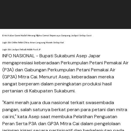
ID Hot Kabar Game Mudah Menang Filipina Cermat Terpercaya Gampang Jackpot Setiap Saat
Login Slot Online Terkini China Aman Langsung Maxwin Setiap Hari
Login Slot Jackpot Terbaik Mobile Pasti JP
INFO NASIONAL - Bupati Sukabumi Asep Japar
mengapresiasi keberadaan Perkumpulan Petani Pemakai Air
(P3A) dan Gabungan Perkumpulan Petani Pemakai Air
(GP3A) Mitra Cai. Menurut Asep, keberadaan mereka
sangat berperam dalam peningkatan produksi hasil
pertanian di Kabupaten Sukabumi.
"Kami meraih juara dua nasional terkait swasembada
pangan, salah satunya berkat peran para petani dan mitra
cai ini," kata Asep saat membuka Pelatihan Penguatan
Peran Serta P3A dan GP3A Mitra Cai dalam pengelolaan
jaringan irigasi secara partisipatif dan berkelanjutan pada