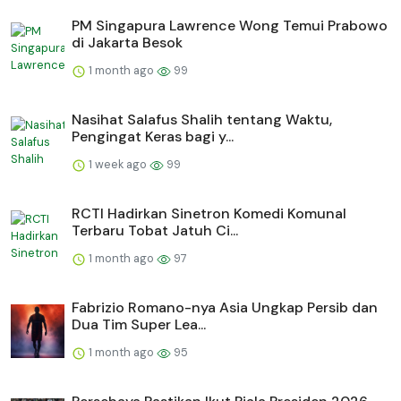
PM Singapura Lawrence Wong Temui Prabowo
di Jakarta Besok
1 month ago
99
Nasihat Salafus Shalih tentang Waktu,
Pengingat Keras bagi y...
1 week ago
99
RCTI Hadirkan Sinetron Komedi Komunal
Terbaru Tobat Jatuh Ci...
1 month ago
97
Fabrizio Romano-nya Asia Ungkap Persib dan
Dua Tim Super Lea...
1 month ago
95