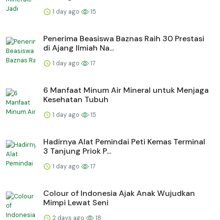
1 day ago
15
Penerima Beasiswa Baznas Raih 30 Prestasi
di Ajang Ilmiah Na...
1 day ago
17
6 Manfaat Minum Air Mineral untuk Menjaga
Kesehatan Tubuh
1 day ago
15
Hadirnya Alat Pemindai Peti Kemas Terminal
3 Tanjung Priok P...
1 day ago
17
Colour of Indonesia Ajak Anak Wujudkan
Mimpi Lewat Seni
2 days ago
18