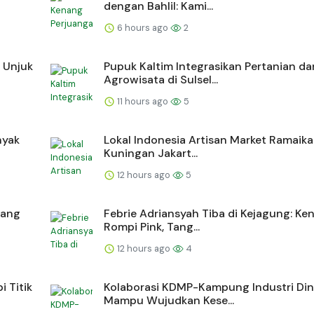
dengan Bahlil: Kami...
6 hours ago
2
 Unjuk
Pupuk Kaltim Integrasikan Pertanian da
Agrowisata di Sulsel...
11 hours ago
5
nyak
Lokal Indonesia Artisan Market Ramaik
Kuningan Jakart...
12 hours ago
5
dang
Febrie Adriansyah Tiba di Kejagung: Ke
Rompi Pink, Tang...
12 hours ago
4
i Titik
Kolaborasi KDMP-Kampung Industri Dini
Mampu Wujudkan Kese...