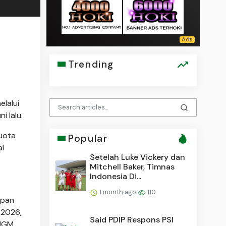
Trending
lalui
 lalu.
kuota
Popular
al
Setelah Luke Vickery dan
Mitchell Baker, Timnas
Indonesia Di...
1 month ago
110
apan
 2026,
Said PDIP Respons PSI
 UGM