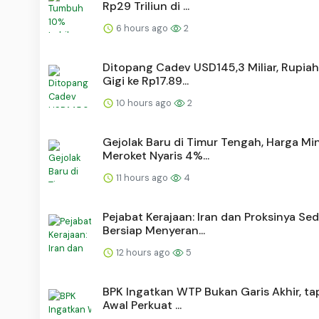
Rp29 Triliun di ...
6 hours ago
2
Ditopang Cadev USD145,3 Miliar, Rupiah
Gigi ke Rp17.89...
10 hours ago
2
Gejolak Baru di Timur Tengah, Harga Mi
Meroket Nyaris 4%...
11 hours ago
4
Pejabat Kerajaan: Iran dan Proksinya Se
Bersiap Menyeran...
12 hours ago
5
BPK Ingatkan WTP Bukan Garis Akhir, tap
Awal Perkuat ...