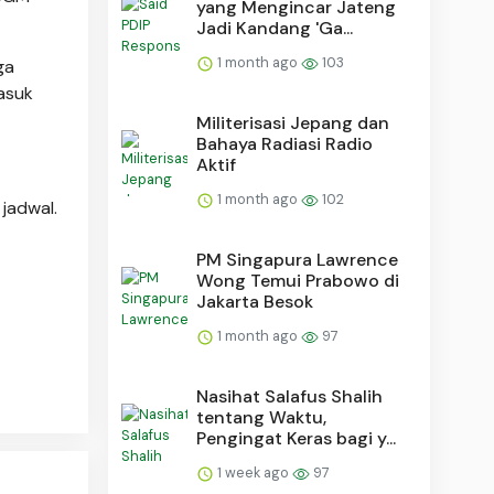
yang Mengincar Jateng
Jadi Kandang 'Ga...
1 month ago
103
ga
asuk
Militerisasi Jepang dan
Bahaya Radiasi Radio
Aktif
1 month ago
102
 jadwal.
PM Singapura Lawrence
Wong Temui Prabowo di
Jakarta Besok
1 month ago
97
Nasihat Salafus Shalih
tentang Waktu,
Pengingat Keras bagi y...
1 week ago
97