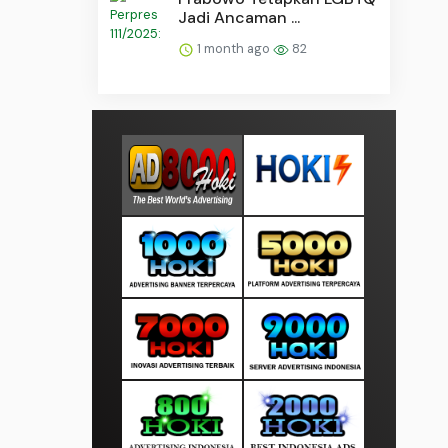
Jadi Ancaman ...
1 month ago
82