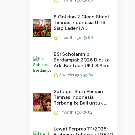
1 month ago
85
8 Gol dan 2 Clean Sheet,
Timnas Indonesia U-19
Siap Ladeni A...
1 month ago
84
BSI Scholarship
Berdampak 2026 Dibuka,
Ada Bantuan UKT 8 Sem...
3 weeks ago
83
Satu per Satu Pemain
Timnas Indonesia
Terbang ke Bali untuk ...
1 month ago
82
Lewat Perpres 111/2025:
Prabowo Tetapkan LGBTQ