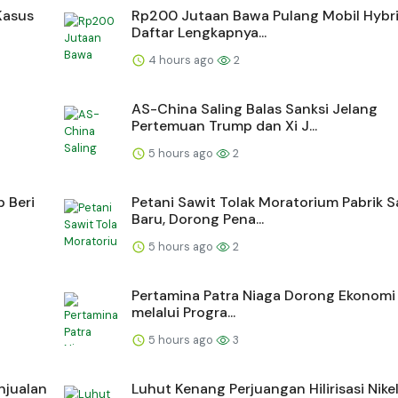
Kasus
Rp200 Jutaan Bawa Pulang Mobil Hybrid
Daftar Lengkapnya...
4 hours ago
2
AS-China Saling Balas Sanksi Jelang
Pertemuan Trump dan Xi J...
5 hours ago
2
 Beri
Petani Sawit Tolak Moratorium Pabrik S
Baru, Dorong Pena...
5 hours ago
2
Pertamina Patra Niaga Dorong Ekonomi 
melalui Progra...
5 hours ago
3
njualan
Luhut Kenang Perjuangan Hilirisasi Nike