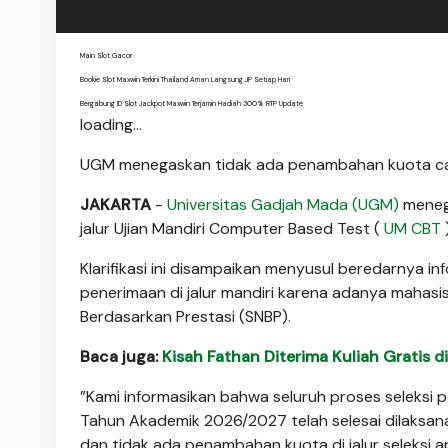
Main Slot Gacor
Bookie Slot Maxwin Terkini Thailand Aman Langsung JP Setiap Hari
Bergabung ID Slot Jackpot Maxwin Terjamin Hadiah 300% RTP Update
loading...
UGM menegaskan tidak ada penambahan kuota calo
JAKARTA
-
Universitas Gadjah Mada (UGM)
menega
jalur Ujian Mandiri Computer Based Test (
UM CBT
Klarifikasi ini disampaikan menyusul beredarnya 
penerimaan di jalur mandiri karena adanya mahasiswa
Berdasarkan Prestasi (SNBP).
Baca juga:
Kisah Fathan Diterima Kuliah Gratis 
”Kami informasikan bahwa seluruh proses seleksi
Tahun Akademik 2026/2027 telah selesai dilaksan
dan tidak ada penambahan kuota di jalur seleksi 