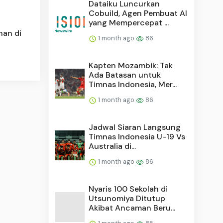
Dataiku Luncurkan
Cobuild, Agen Pembuat AI
yang Mempercepat ...
nan di
1 month ago
86
Kapten Mozambik: Tak
Ada Batasan untuk
Timnas Indonesia, Mer...
1 month ago
86
Jadwal Siaran Langsung
Timnas Indonesia U-19 Vs
Australia di...
1 month ago
86
Nyaris 100 Sekolah di
Utsunomiya Ditutup
Akibat Ancaman Beru...