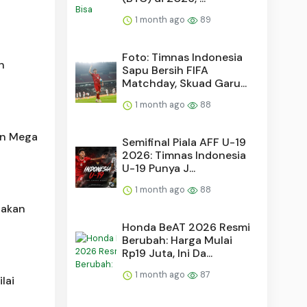
1 month ago
89
Foto: Timnas Indonesia
n
Sapu Bersih FIFA
Matchday, Skuad Garu...
1 month ago
88
an Mega
Semifinal Piala AFF U-19
2026: Timnas Indonesia
U-19 Punya J...
1 month ago
88
nakan
Honda BeAT 2026 Resmi
Berubah: Harga Mulai
Rp19 Juta, Ini Da...
1 month ago
87
lai