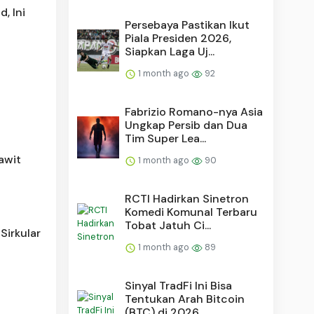
, Ini
Persebaya Pastikan Ikut
Piala Presiden 2026,
Siapkan Laga Uj...
1 month ago
92
Fabrizio Romano-nya Asia
Ungkap Persib dan Dua
Tim Super Lea...
awit
1 month ago
90
RCTI Hadirkan Sinetron
Komedi Komunal Terbaru
Tobat Jatuh Ci...
Sirkular
1 month ago
89
Sinyal TradFi Ini Bisa
Tentukan Arah Bitcoin
l
(BTC) di 2026, ...