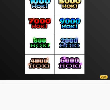
About Us
·
Contact Us
·
Terms & Conditions
·
© KABAR69.COM 2026. All rights are reserved