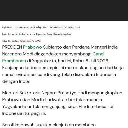
Login News Update Game Jackpot Kamboja Ampuh Terjamin Cepat Cair Setiap Saat
Login Slot Maxwin Jackpot Myanmar Terpercaya Sering Maxwin Setiap Saat
Situs Slot Jackpot Aman Mobile Pasti Win
PRESIDEN
Prabowo
Subianto dan Perdana Menteri India
Narendra Modi diagendakan menyambangi
Candi
Prambanan
di Yogyakarta, hari ini, Rabu, 8 Juli 2026.
Kunjungan kedua pemimpin ini merupakan bagian dari kerja
sama revitalisasi candi yang telah disepakati Indonesia
dengan India.
Menteri Sekretaris Negara Prasetyo Hadi mengungkapkan
Prabowo dan Modi dijadwalkan bertolak menuju
Yogyakarta untuk mengunjungi situs Hindi terbesar di
Indonesia itu, pagi ini.
Scroll ke bawah untuk melanjutkan membaca