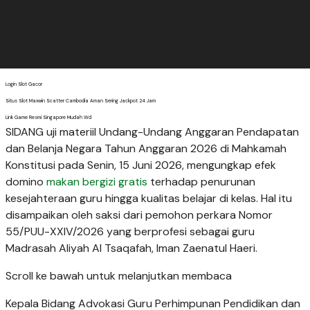
Login Slot Gacor
Situs Slot Maxwin Scatter Cambodia Aman Sering Jackpot 24 Jam
Link Game Resmi Singapore Mudah Wd
SIDANG uji materiil Undang-Undang Anggaran Pendapatan
dan Belanja Negara Tahun Anggaran 2026 di Mahkamah
Konstitusi pada Senin, 15 Juni 2026, mengungkap efek
domino
makan bergizi gratis
terhadap penurunan
kesejahteraan guru hingga kualitas belajar di kelas. Hal itu
disampaikan oleh saksi dari pemohon perkara Nomor
55/PUU-XXIV/2026 yang berprofesi sebagai guru
Madrasah Aliyah Al Tsaqafah, Iman Zaenatul Haeri.
Scroll ke bawah untuk melanjutkan membaca
Kepala Bidang Advokasi Guru Perhimpunan Pendidikan dan