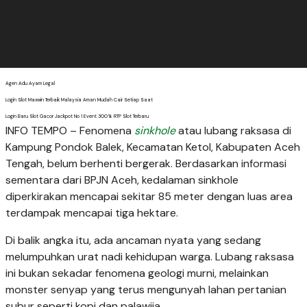
Agen Adu Ayam Legal
Login Slot Maxwin Terbaik Malaysia Aman Mudah Cair Setiap Saat
Login Baru Slot Gacor Jackpot No 1 Event 300% RTP Slot Terbaru
INFO TEMPO – Fenomena
sinkhole
atau lubang raksasa di
Kampung Pondok Balek, Kecamatan Ketol, Kabupaten Aceh
Tengah, belum berhenti bergerak. Berdasarkan informasi
sementara dari BPJN Aceh, kedalaman sinkhole
diperkirakan mencapai sekitar 85 meter dengan luas area
terdampak mencapai tiga hektare.
Di balik angka itu, ada ancaman nyata yang sedang
melumpuhkan urat nadi kehidupan warga. Lubang raksasa
ini bukan sekadar fenomena geologi murni, melainkan
monster senyap yang terus mengunyah lahan pertanian
subur seperti kopi dan palawija.