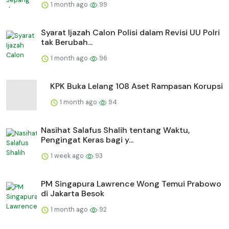
1 month ago
99
Syarat Ijazah Calon Polisi dalam Revisi UU Polri
tak Berubah...
1 month ago
96
KPK Buka Lelang 108 Aset Rampasan Korupsi
1 month ago
94
Nasihat Salafus Shalih tentang Waktu,
Pengingat Keras bagi y...
1 week ago
93
PM Singapura Lawrence Wong Temui Prabowo
di Jakarta Besok
1 month ago
92