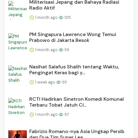
Militerisasi Jepang dan Bahaya Radiasi
Radio Aktif
1 month ago
105
PM Singapura Lawrence Wong Temui
Prabowo di Jakarta Besok
1 month ago
99
Nasihat Salafus Shalih tentang Waktu,
Pengingat Keras bagi y...
1 week ago
99
RCTI Hadirkan Sinetron Komedi Komunal
Terbaru Tobat Jatuh Ci...
1 month ago
97
Fabrizio Romano-nya Asia Ungkap Persib
dan Dua Tim Super Lea...