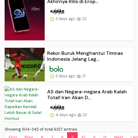
Akhirnya Rilis di Erop...
3 days ago
22
Rekor Buruk Menghantui Timnas
Indonesia Jelang Lag...
3 days ago
21
AS dan Negara-negara Arab Kalah
Total! Iran Akan D...
4 days ago
22
Showing 304-342 of total 6327 entries.
First
Prev.
6
7
8
9
10
11
12
Next
Las