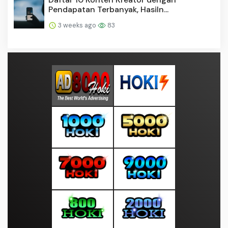
Pendapatan Terbanyak, Hasiln...
3 weeks ago
83