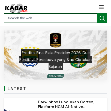
Prediksi Final Piala Presiden 2026: Duel
Previous
Next
Persib vs Persebaya yang Siap Ciptakan
Sejarah
LATEST
Darwinbox Luncurkan Cortex,
Platform HCM AI-Native...