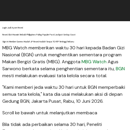
Login Judi Ayam Resmi
Resmi Slot Maxwin Terbaik Philippines Paling Populer Pasti Jackpot Setiap Saat
Sign In Member Games Mudah JP Resmi Hadiah Tanpa TO RTP Tertinggi Terbaru
MBG Watch memberikan waktu 30 hari kepada Badan Gizi
Nasional (BGN) untuk menghentikan sementara program
Makan Bergizi Gratis (MBG). Anggota
MBG Watch
Agus
Sarwono berkata selama penghentian sementara itu,
BGN
mesti melakukan evaluasi tata kelola secara total.
"Kami memberi jeda waktu 30 hari untuk BGN memperbaiki
semua tata kelola," kata dia usai melakukan aksi di depan
Gedung BGN, Jakarta Pusat, Rabu, 10 Juni 2026.
Scroll ke bawah untuk melanjutkan membaca
Bila tidak ada perbaikan selama 30 hari, Peneliti