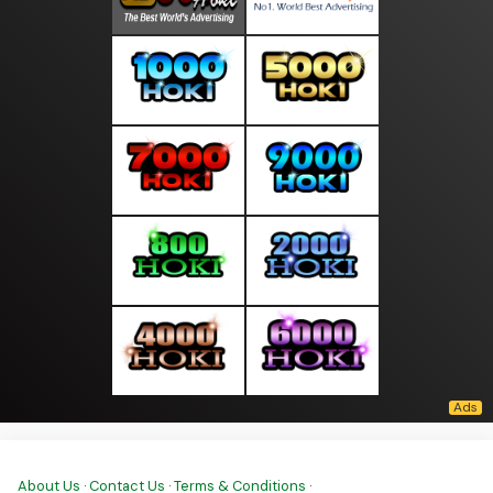
About Us
·
Contact Us
·
Terms & Conditions
·