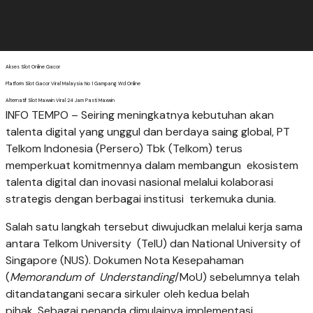
Akses Slot Online Gacor
Platform Slot Gacor Viral Malaysia No 1 Gampang Wd Online
Alternatif Slot Maxwin Viral 24 Jam Pasti Maxwin
INFO TEMPO – Seiring meningkatnya kebutuhan akan
talenta digital yang unggul dan berdaya saing global, PT
Telkom Indonesia (Persero) Tbk (Telkom) terus
memperkuat komitmennya dalam membangun ekosistem
talenta digital dan inovasi nasional melalui kolaborasi
strategis dengan berbagai institusi terkemuka dunia.
Salah satu langkah tersebut diwujudkan melalui kerja sama
antara Telkom University (TelU) dan National University of
Singapore (NUS). Dokumen Nota Kesepahaman
(
Memorandum of Understanding
/MoU) sebelumnya telah
ditandatangani secara sirkuler oleh kedua belah
pihak. Sebagai penanda dimulainya implementasi