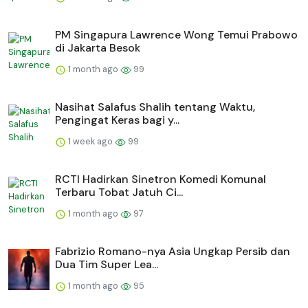
PM Singapura Lawrence Wong Temui Prabowo
di Jakarta Besok
1 month ago
99
Nasihat Salafus Shalih tentang Waktu,
Pengingat Keras bagi y...
1 week ago
99
RCTI Hadirkan Sinetron Komedi Komunal
Terbaru Tobat Jatuh Ci...
1 month ago
97
Fabrizio Romano-nya Asia Ungkap Persib dan
Dua Tim Super Lea...
1 month ago
95