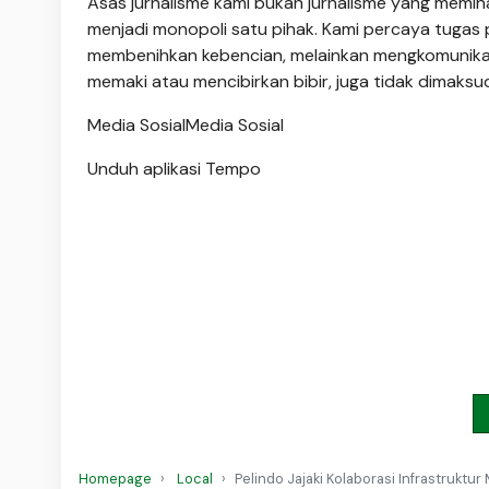
Asas jurnalisme kami bukan jurnalisme yang memiha
menjadi monopoli satu pihak. Kami percaya tugas
membenihkan kebencian, melainkan mengkomunikasik
memaki atau mencibirkan bibir, juga tidak dimak
Media Sosial
Media Sosial
Unduh aplikasi Tempo
Homepage
Local
Pelindo Jajaki Kolaborasi Infrastrukt