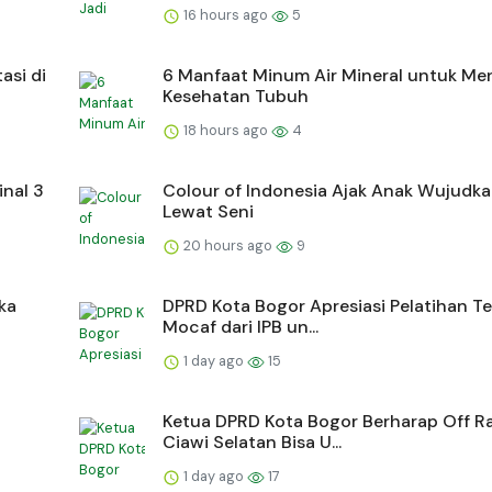
16 hours ago
5
asi di
6 Manfaat Minum Air Mineral untuk Me
Kesehatan Tubuh
18 hours ago
4
inal 3
Colour of Indonesia Ajak Anak Wujudk
Lewat Seni
20 hours ago
9
ka
DPRD Kota Bogor Apresiasi Pelatihan T
Mocaf dari IPB un...
1 day ago
15
Ketua DPRD Kota Bogor Berharap Off 
Ciawi Selatan Bisa U...
1 day ago
17