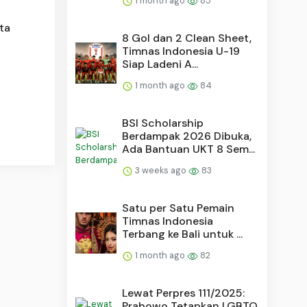
1 month ago
85
ta
8 Gol dan 2 Clean Sheet,
Timnas Indonesia U-19
Siap Ladeni A...
1 month ago
84
BSI Scholarship
Berdampak 2026 Dibuka,
Ada Bantuan UKT 8 Sem...
3 weeks ago
83
Satu per Satu Pemain
Timnas Indonesia
Terbang ke Bali untuk ...
1 month ago
82
Lewat Perpres 111/2025:
Prabowo Tetapkan LGBTQ