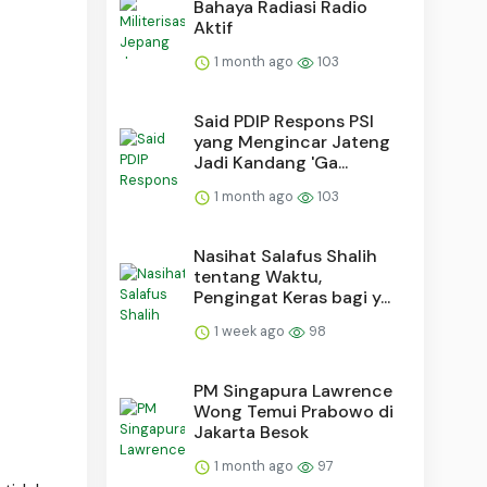
Bahaya Radiasi Radio
Aktif
1 month ago
103
Said PDIP Respons PSI
yang Mengincar Jateng
Jadi Kandang 'Ga...
1 month ago
103
Nasihat Salafus Shalih
tentang Waktu,
Pengingat Keras bagi y...
1 week ago
98
PM Singapura Lawrence
Wong Temui Prabowo di
Jakarta Besok
1 month ago
97