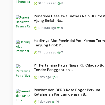
16 hours ago
3
Penerima Beasiswa Baznas Raih 30 Prest
Ajang Ilmiah Na...
17 hours ago
9
Hadirnya Alat Pemindai Peti Kemas Term
Tanjung Priok P...
19 hours ago
7
PT Pertamina Patra Niaga RU Cilacap Bu
Tender Penggantian ...
1 day ago
11
Pemkot dan DPRD Kota Bogor Perkuat
Ketahanan Pangan dengan B...
1 day ago
16