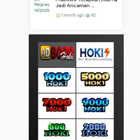
Jadi Ancaman ...
1 month ago
82