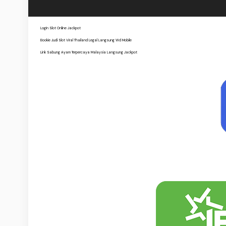
Login Slot Online Jackpot
Bookie Judi Slot Viral Thailand Legal Langsung Wd Mobile
Link Sabung Ayam Terpercaya Malaysia Langsung Jackpot