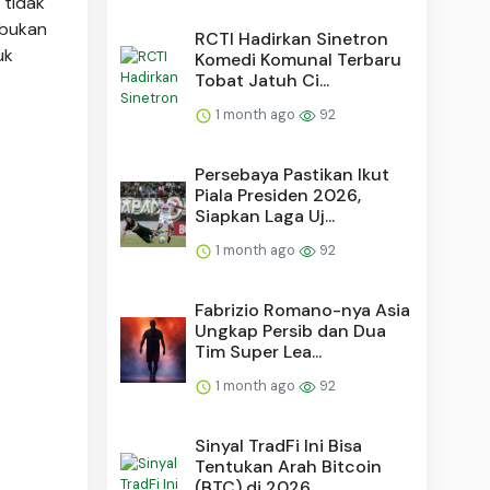
 tidak
 bukan
RCTI Hadirkan Sinetron
uk
Komedi Komunal Terbaru
Tobat Jatuh Ci...
1 month ago
92
Persebaya Pastikan Ikut
Piala Presiden 2026,
Siapkan Laga Uj...
1 month ago
92
Fabrizio Romano-nya Asia
Ungkap Persib dan Dua
Tim Super Lea...
1 month ago
92
Sinyal TradFi Ini Bisa
Tentukan Arah Bitcoin
(BTC) di 2026, ...