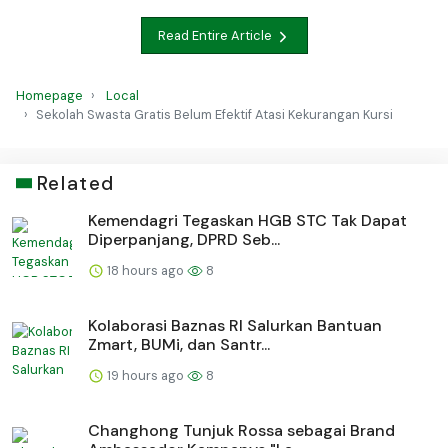
Read Entire Article
Homepage
Local
Sekolah Swasta Gratis Belum Efektif Atasi Kekurangan Kursi
Related
Kemendagri Tegaskan HGB STC Tak Dapat
Diperpanjang, DPRD Seb...
18 hours ago
8
Kolaborasi Baznas RI Salurkan Bantuan
Zmart, BUMi, dan Santr...
19 hours ago
8
Changhong Tunjuk Rossa sebagai Brand