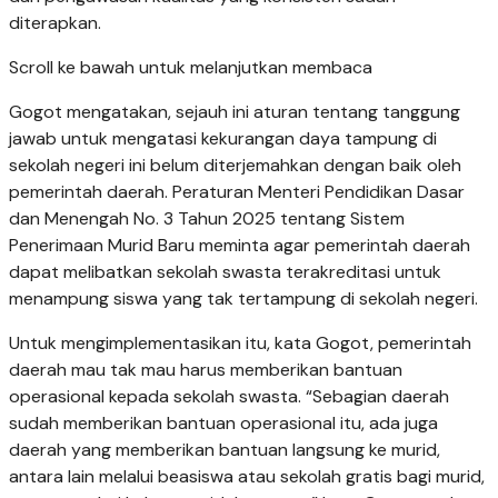
diterapkan.
Scroll ke bawah untuk melanjutkan membaca
Gogot mengatakan, sejauh ini aturan tentang tanggung
jawab untuk mengatasi kekurangan daya tampung di
sekolah negeri ini belum diterjemahkan dengan baik oleh
pemerintah daerah. Peraturan Menteri Pendidikan Dasar
dan Menengah No. 3 Tahun 2025 tentang Sistem
Penerimaan Murid Baru meminta agar pemerintah daerah
dapat melibatkan sekolah swasta terakreditasi untuk
menampung siswa yang tak tertampung di sekolah negeri.
Untuk mengimplementasikan itu, kata Gogot, pemerintah
daerah mau tak mau harus memberikan bantuan
operasional kepada sekolah swasta. “Sebagian daerah
sudah memberikan bantuan operasional itu, ada juga
daerah yang memberikan bantuan langsung ke murid,
antara lain melalui beasiswa atau sekolah gratis bagi murid,