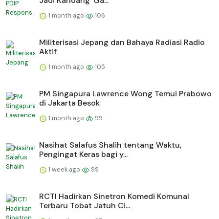
Jadi Kandang 'Ga...
1 month ago
106
Militerisasi Jepang dan Bahaya Radiasi Radio
Aktif
1 month ago
105
PM Singapura Lawrence Wong Temui Prabowo
di Jakarta Besok
1 month ago
99
Nasihat Salafus Shalih tentang Waktu,
Pengingat Keras bagi y...
1 week ago
99
RCTI Hadirkan Sinetron Komedi Komunal
Terbaru Tobat Jatuh Ci...