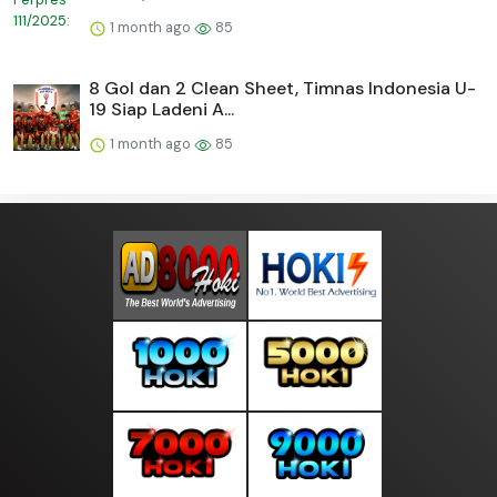
1 month ago
85
8 Gol dan 2 Clean Sheet, Timnas Indonesia U-
19 Siap Ladeni A...
1 month ago
85