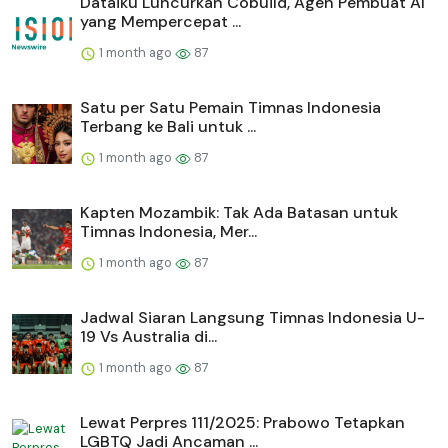
Dataiku Luncurkan Cobuild, Agen Pembuat AI
yang Mempercepat ...
1 month ago
87
Satu per Satu Pemain Timnas Indonesia
Terbang ke Bali untuk ...
1 month ago
87
Kapten Mozambik: Tak Ada Batasan untuk
Timnas Indonesia, Mer...
1 month ago
87
Jadwal Siaran Langsung Timnas Indonesia U-
19 Vs Australia di...
1 month ago
87
Lewat Perpres 111/2025: Prabowo Tetapkan
LGBTQ Jadi Ancaman ...