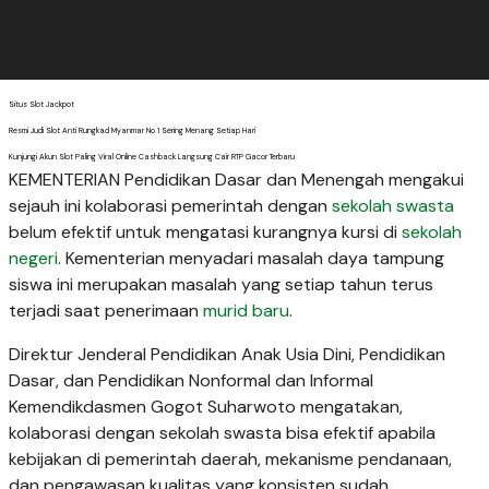
Situs Slot Jackpot
Resmi Judi Slot Anti Rungkad Myanmar No 1 Sering Menang Setiap Hari
Kunjungi Akun Slot Paling Viral Online Cashback Langsung Cair RTP Gacor Terbaru
KEMENTERIAN Pendidikan Dasar dan Menengah mengakui
sejauh ini kolaborasi pemerintah dengan
sekolah swasta
belum efektif untuk mengatasi kurangnya kursi di
sekolah
negeri
. Kementerian menyadari masalah daya tampung
siswa ini merupakan masalah yang setiap tahun terus
terjadi saat penerimaan
murid baru
.
Direktur Jenderal Pendidikan Anak Usia Dini, Pendidikan
Dasar, dan Pendidikan Nonformal dan Informal
Kemendikdasmen Gogot Suharwoto mengatakan,
kolaborasi dengan sekolah swasta bisa efektif apabila
kebijakan di pemerintah daerah, mekanisme pendanaan,
dan pengawasan kualitas yang konsisten sudah