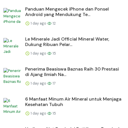
Panduan Mengecek iPhone dan Ponsel
Android yang Mendukung Te...
1 day ago
12
Le Minerale Jadi Official Mineral Water,
Dukung Ribuan Pelar...
1 day ago
15
Penerima Beasiswa Baznas Raih 30 Prestasi
di Ajang Ilmiah Na...
1 day ago
17
6 Manfaat Minum Air Mineral untuk Menjaga
Kesehatan Tubuh
1 day ago
15