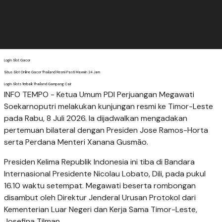
Login Slot Gacor
Situs Slot Online Gacor Thailand Resmi Pasti Maxwin 24 Jam
Login Slots Terbaik Thailand Gampang Cair
INFO TEMPO - Ketua Umum PDI Perjuangan Megawati
Soekarnoputri melakukan kunjungan resmi ke Timor-Leste
pada Rabu, 8 Juli 2026. Ia dijadwalkan mengadakan
pertemuan bilateral dengan Presiden Jose Ramos-Horta
serta Perdana Menteri Xanana Gusmão.
Presiden Kelima Republik Indonesia ini tiba di Bandara
Internasional Presidente Nicolau Lobato, Dili, pada pukul
16.10 waktu setempat. Megawati beserta rombongan
disambut oleh Direktur Jenderal Urusan Protokol dari
Kementerian Luar Negeri dan Kerja Sama Timor-Leste,
Josefina Tilman.