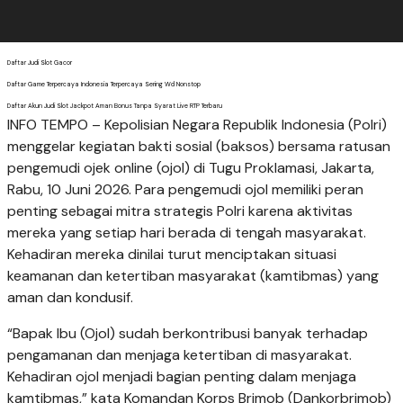
Daftar Judi Slot Gacor
Daftar Game Terpercaya Indonesia Terpercaya Sering Wd Nonstop
Daftar Akun Judi Slot Jackpot Aman Bonus Tanpa Syarat Live RTP Terbaru
INFO TEMPO – Kepolisian Negara Republik Indonesia (Polri)
menggelar kegiatan bakti sosial (baksos) bersama ratusan
pengemudi ojek online (ojol) di Tugu Proklamasi, Jakarta,
Rabu, 10 Juni 2026. Para pengemudi ojol memiliki peran
penting sebagai mitra strategis Polri karena aktivitas
mereka yang setiap hari berada di tengah masyarakat.
Kehadiran mereka dinilai turut menciptakan situasi
keamanan dan ketertiban masyarakat (kamtibmas) yang
aman dan kondusif.
“Bapak Ibu (Ojol) sudah berkontribusi banyak terhadap
pengamanan dan menjaga ketertiban di masyarakat.
Kehadiran ojol menjadi bagian penting dalam menjaga
kamtibmas,” kata Komandan Korps Brimob (Dankorbrimob)