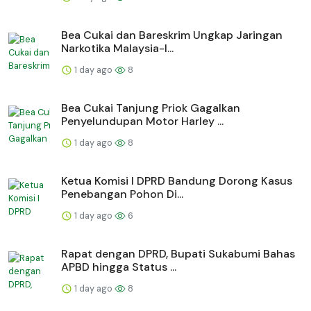
Bea Cukai dan Bareskrim Ungkap Jaringan
Narkotika Malaysia-I...
1 day ago
8
Bea Cukai Tanjung Priok Gagalkan
Penyelundupan Motor Harley ...
1 day ago
8
Ketua Komisi I DPRD Bandung Dorong Kasus
Penebangan Pohon Di...
1 day ago
6
Rapat dengan DPRD, Bupati Sukabumi Bahas
APBD hingga Status ...
1 day ago
8