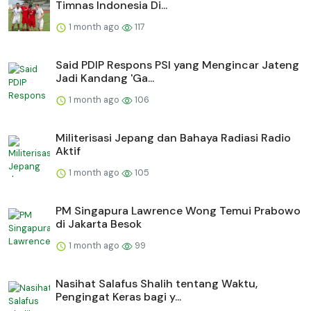
Timnas Indonesia Di...
1 month ago
117
Said PDIP Respons PSI yang Mengincar Jateng
Jadi Kandang 'Ga...
1 month ago
106
Militerisasi Jepang dan Bahaya Radiasi Radio
Aktif
1 month ago
105
PM Singapura Lawrence Wong Temui Prabowo
di Jakarta Besok
1 month ago
99
Nasihat Salafus Shalih tentang Waktu,
Pengingat Keras bagi y...