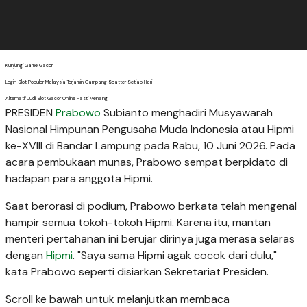
Kunjungi Game Gacor
Login Slot Populer Malaysia Terjamin Gampang Scatter Setiap Hari
Alternatif Judi Slot Gacor Online Pasti Menang
PRESIDEN
Prabowo
Subianto menghadiri Musyawarah
Nasional Himpunan Pengusaha Muda Indonesia atau Hipmi
ke-XVIII di Bandar Lampung pada Rabu, 10 Juni 2026. Pada
acara pembukaan munas, Prabowo sempat berpidato di
hadapan para anggota Hipmi.
Saat berorasi di podium, Prabowo berkata telah mengenal
hampir semua tokoh-tokoh Hipmi. Karena itu, mantan
menteri pertahanan ini berujar dirinya juga merasa selaras
dengan
Hipmi
. "Saya sama Hipmi agak cocok dari dulu,"
kata Prabowo seperti disiarkan Sekretariat Presiden.
Scroll ke bawah untuk melanjutkan membaca