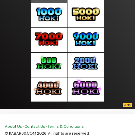
About Us
·
Contact Us
·
Terms & Conditions
·
© KABAR69.COM 2026. All rights are reserved