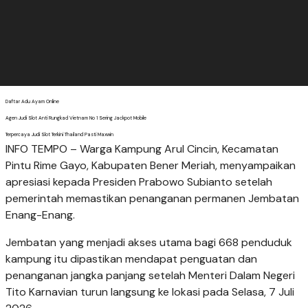
Daftar Adu Ayam Online
Agen Judi Slot Anti Rungkad Vietnam No 1 Sering Jackpot Mobile
Terpercaya Judi Slot Terkini Thailand Pasti Maxwin
INFO TEMPO – Warga Kampung Arul Cincin, Kecamatan
Pintu Rime Gayo, Kabupaten Bener Meriah, menyampaikan
apresiasi kepada Presiden Prabowo Subianto setelah
pemerintah memastikan penanganan permanen Jembatan
Enang-Enang.
Jembatan yang menjadi akses utama bagi 668 penduduk
kampung itu dipastikan mendapat penguatan dan
penanganan jangka panjang setelah Menteri Dalam Negeri
Tito Karnavian turun langsung ke lokasi pada Selasa, 7 Juli